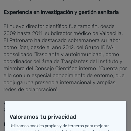
Experiencia en investigación y gestión sanitaria
El nuevo director científico fue también, desde
2009 hasta 2011, subdirector médico de Valdecilla.
El Patronato ha destacado sobremanera su labor
como líder, desde el año 2012, del Grupo IDIVAL
consolidado 'Trasplante y autoinmunidad'; como
coordinador del área de Trasplantes del Instituto y
miembro del Consejo Científico interno. "Cuenta por
ello con un especial conocimiento de entorno, que
conjuga una presencia internacional y amplias
redes de colaboración".
Actualmente es Presidente de la Sociedad
Española de Inmunología.
Valoramos tu privacidad
Dirección, planificación y liderazgo científico
Utilizamos cookies propias y de terceros para mejorar