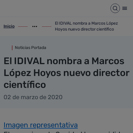
Detalle noticia
Saltar al contenido principal
Abrir b
Abr
El IDIVAL nombra a Marcos López
Inicio
ir-a inicio
Mostrar opciones del camino de migas
ir-a El IDIVAL nombra a Marcos López Hoy
Hoyos nuevo director científico
Noticias Portada
El IDIVAL nombra a Marcos
López Hoyos nuevo director
científico
02 de marzo de 2020
Imagen representativa