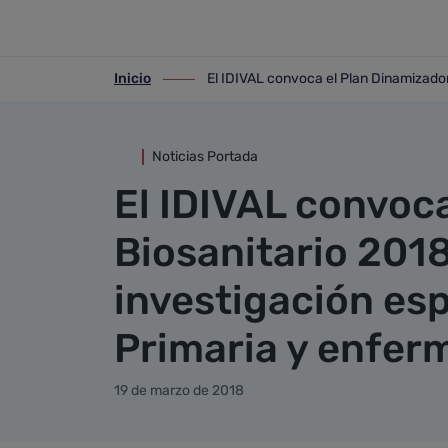
Detalle noticia
Saltar al contenido principal
Inicio
El IDIVAL convoca el Plan Dinamizador
ir-a inicio
ir-a El IDIVAL convoca el Plan Dinamiza
Noticias Portada
El IDIVAL convoc
Biosanitario 2018
investigación es
Primaria y enfer
19 de marzo de 2018