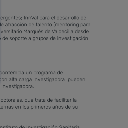
rgentes; InnVal para el desarrollo de
de atracción de talento (mentoring para
iversitario Marqués de Valdecilla desde
o de soporte a grupos de investigación
o contempla un programa de
n con alta carga investigadora pueden
 investigadora.
torales, que trata de facilitar la
xternas en los primeros años de su
stituto de Investigación Sanitaria,