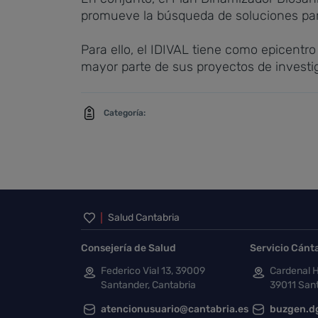
promueve la búsqueda de soluciones para 
Para ello, el IDIVAL tiene como epicentro
mayor parte de sus proyectos de investig
Categoría:
Inicio del pie de página
Salud Cantabria
Consejería de Salud
Servicio Cánt
Federico Vial 13, 39009
Cardenal H
Santander, Cantabria
39011 Sant
atencionusuario@cantabria.es
buzgen.d