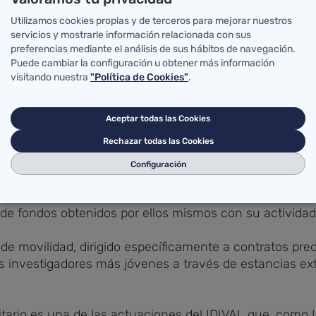
Utilizamos cookies propias y de terceros para mejorar nuestros
servicios y mostrarle información relacionada con sus
as de proyectos (NextVal dirigido a investigadores eme
preferencias mediante el análisis de sus hábitos de navegación.
proyectos de investigación en atención primaria), dos 
Puede cambiar la configuración u obtener más información
s jefes de servicio o sección que llegan al Hospital Un
visitando nuestra
"Política de Cookies"
.
stigadores clínicos, uno de movilidad predoctoral y un
Aceptar todas las Cookies
Rechazar todas las Cookies
Configuración
eriores, el Plan Dinamizador Biosanitario de este añ
ecialistas con actividad clínica asistencial que cuenta
 de fondos obtenidos por ellos mismos con su actividad
 movilidad, dirigido específicamente a contratos predoc
los investigadores más jóvenes a través de estancias e
tario es una de las actuaciones del IDIVAL que, como In