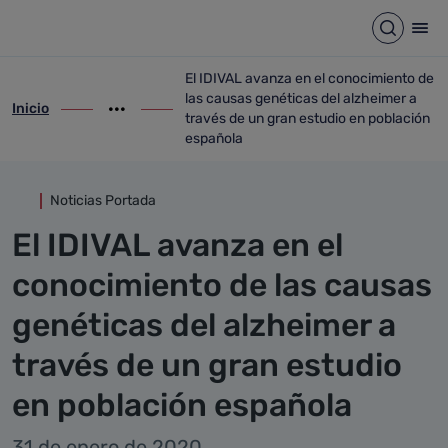
Detalle noticia
Saltar al contenido principal
Abrir b
Abr
El IDIVAL avanza en el conocimiento de
las causas genéticas del alzheimer a
Inicio
ir-a inicio
Mostrar opciones del camino de migas
ir-a El IDIVAL avanza en el conocimiento
través de un gran estudio en población
española
Noticias Portada
El IDIVAL avanza en el
conocimiento de las causas
genéticas del alzheimer a
través de un gran estudio
en población española
31 de enero de 2020