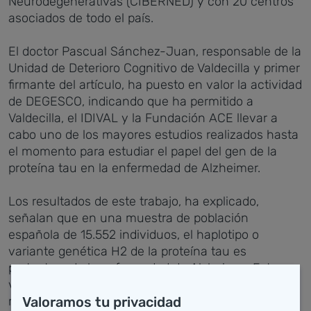
Neurodegenerativas (CIBERNED) y con 20 centros
asociados de todo el país.
El doctor Pascual Sánchez-Juan, responsable de la
Unidad de Deterioro Cognitivo de Valdecilla y primer
firmante del artículo, ha puesto en valor la actividad
de DEGESCO, indicando que ha permitido a
Valdecilla, el IDIVAL y la Fundación ACE llevar a
cabo uno de los mayores estudios realizados hasta
el momento para estudiar el papel del gen de la
proteína tau en la enfermedad de Alzheimer.
Los resultados de este trabajo, ha explicado,
señalan que en una muestra de población
española de 15.552 individuos, el haplotipo o
variante genética H2 de la proteína tau es
protectora de la enfermedad de Alzheimer. Esta
variante, especialmente frecuente en los países
Valoramos tu privacidad
mediterráneos, se ha registrado en el 30% de la