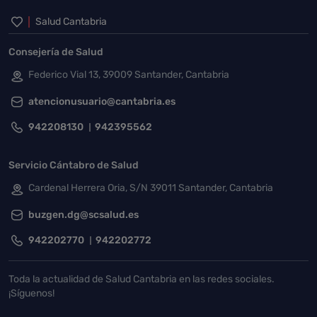
Inicio del pie de página
Salud Cantabria
Consejería de Salud
Federico Vial 13, 39009 Santander, Cantabria
atencionusuario@cantabria.es
942208130
942395562
Servicio Cántabro de Salud
Cardenal Herrera Oria, S/N 39011 Santander, Cantabria
buzgen.dg@scsalud.es
942202770
942202772
Toda la actualidad de Salud Cantabria en las redes sociales.
¡Síguenos!