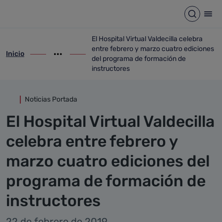
Detalle noticia
Saltar al contenido principal
Abrir b
Abr
El Hospital Virtual Valdecilla celebra
entre febrero y marzo cuatro ediciones
Inicio
ir-a inicio
Mostrar opciones del camino de migas
ir-a El Hospital Virtual Valdecilla celeb
del programa de formación de
instructores
Noticias Portada
El Hospital Virtual Valdecilla
celebra entre febrero y
marzo cuatro ediciones del
programa de formación de
instructores
22 de febrero de 2019