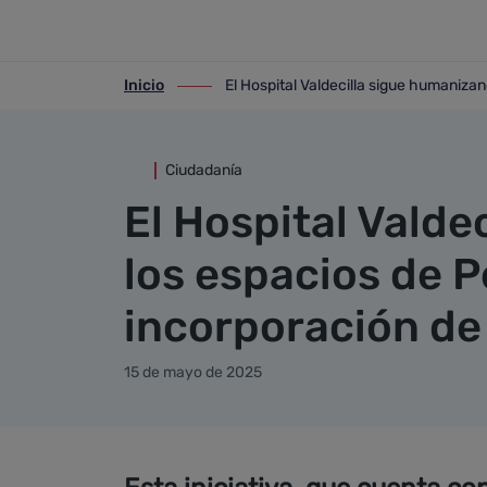
Detalle noticia
Saltar al contenido principal
Inicio
El Hospital Valdecilla sigue humanizan
ir-a inicio
ir-a El Hospital Valdecilla sigue humani
Ciudadanía
El Hospital Vald
los espacios de P
incorporación de 
15 de mayo de 2025