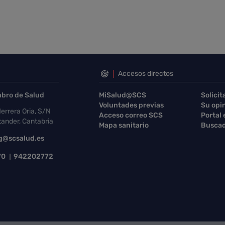
Accesos directos
abro de Salud
MiSalud@SCS
Solicit
Voluntades previas
Su opi
errera Oria, S/N
Acceso correo SCS
Portal
ander, Cantabria
Mapa sanitario
Buscad
g@scsalud.es
70
942202772