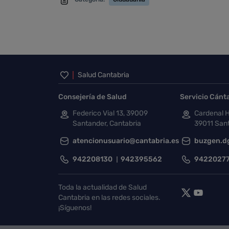
Inicio del pie de página
Salud Cantabria
Consejería de Salud
Servicio Cánt
Federico Vial 13, 39009
Cardenal H
Santander, Cantabria
39011 Sant
atencionusuario@cantabria.es
buzgen.d
942208130
942395562
9422027
Toda la actualidad de Salud
Cantabria en las redes sociales.
¡Síguenos!