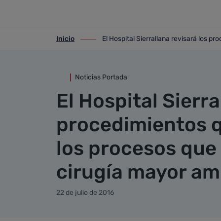
Detalle noticia
Saltar al contenido principal
Inicio
El Hospital Sierrallana revisará los p
ir-a inicio
ir-a El Hospital Sierrallana revisará l
Noticias Portada
El Hospital Sierra
procedimientos q
los procesos que
cirugía mayor am
22 de julio de 2016