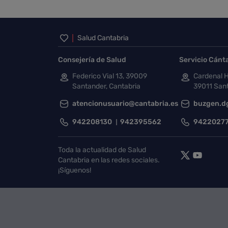
Inicio del pie de página
Salud Cantabria
Consejería de Salud
Servicio Cánt
Federico Vial 13, 39009
Cardenal H
Santander, Cantabria
39011 Sant
atencionusuario@cantabria.es
buzgen.d
942208130
942395562
9422027
Toda la actualidad de Salud
Cantabria en las redes sociales.
¡Síguenos!