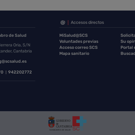
Accesos directos
abro de Salud
MiSalud@SCS
Solicit
Voluntades previas
Su opi
errera Oria, S/N
Acceso correo SCS
Portal
ander, Cantabria
Mapa sanitario
Buscad
g@scsalud.es
70
942202772