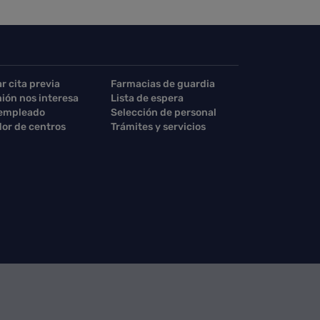
ar cita previa
Farmacias de guardia
nión nos interesa
Lista de espera
 empleado
Selección de personal
or de centros
Trámites y servicios