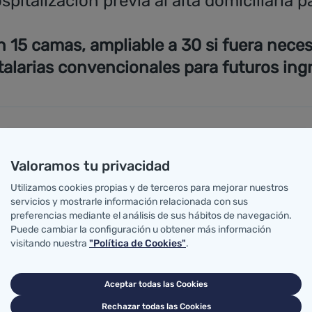
pitalización previa al alta domiciliaria 
 15 camas, ampliable a 30 si fuera necesa
alarias convencionales para futuros ing
va área de hospitalización en el espacio que venía ocu
Valoramos tu privacidad
 se encuentran en la fase final de su proceso asistencia
Utilizamos cookies propias y de terceros para mejorar nuestros
s se centra en descongestionar las camas convencional
servicios y mostrarle información relacionada con sus
gía requieran una mayor intensidad de atención frente
preferencias mediante el análisis de sus hábitos de navegación.
Puede cambiar la configuración u obtener más información
a pacientes en fase de recuperación que presenten un 
visitando nuestra
"Política de Cookies"
.
 15 camas distribuidas en tres salas, aunque tiene cap
Aceptar todas las Cookies
 atendida por personal médico, enfermería, auxiliares de
Rechazar todas las Cookies