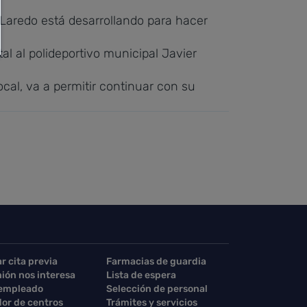
 Laredo está desarrollando para hacer
al al polideportivo municipal Javier
cal, va a permitir continuar con su
ar cita previa
Farmacias de guardia
nión nos interesa
Lista de espera
 empleado
Selección de personal
or de centros
Trámites y servicios