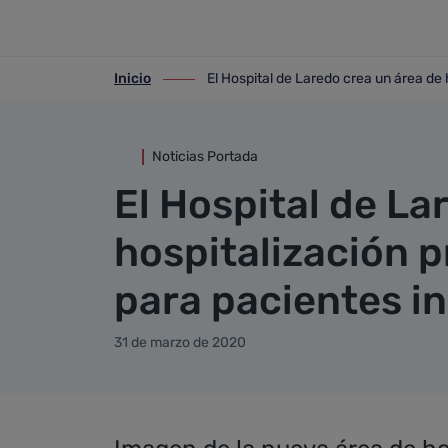
Detalle noticia
Saltar al contenido principal
Inicio
El Hospital de Laredo crea un área de 
ir-a inicio
ir-a El Hospital de Laredo crea un área 
Noticias Portada
El Hospital de La
hospitalización pr
para pacientes i
31 de marzo de 2020