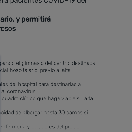
para pacientes COVID-19 del
rio, y permitirá
resos
pando el gimnasio del centro, destinada
l hospitalario, previo al alta
es del hospital para destinarlas a
 al coronavirus.
cuadro clínico que haga viable su alta
acidad de albergar hasta 30 camas si
 enfermería y celadores del propio