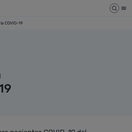
Abrir b
Abr
r la COVID-19
 ingresados por la COVID-19
a
19