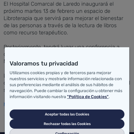
El Hospital Comarcal de Laredo inaugurará el
próximo martes 13 de febrero un espacio de
Libroterapia que servirá para mejorar el bienestar
de las personas a través de la lectura de libros
como recurso terapéutico.
Posteriormente, tendrá lugar una conferencia a
cargo del político y abogado, Alejandro Rojas
Marcos.
Valoramos tu privacidad
Utilizamos cookies propias y de terceros para mejorar
Los medios de comunicación podrán acudir al acto
nuestros servicios y mostrarle información relacionada con
que también se retransmitirá en directo a través del
sus preferencias mediante el análisis de sus hábitos de
siguiente enlace:
navegación. Puede cambiar la configuración u obtener más
información visitando nuestra
"Política de Cookies"
.
https://www.youtube.com/watch?v=0cjF0KArDYQ
Aceptar todas las Cookies
Rechazar todas las Cookies
Configuración