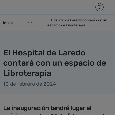
Detalle noticia
Saltar al contenido principal
Abrir b
Abr
El Hospital de Laredo contará con un
Inicio
ir-a inicio
Mostrar opciones del camino de migas
ir-a El Hospital de Laredo contará con un
espacio de Libroterapia
El Hospital de Laredo
contará con un espacio de
Libroterapia
10 de febrero de 2024
La inauguración tendrá lugar el