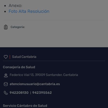
Anexo:
Foto Alta Resolución
Categoría:
Inicio del pie de página
Salud Cantabria
Consejería de Salud
Federico Vial 13, 39009 Santander, Cantabria
atencionusuario@cantabria.es
942208130
942395562
Servicio Cántabro de Salud