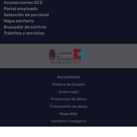
Acceso correo SCS
Portal empleado
Selección de personal
Mapa sanitario
Buscador de centros
Trámites y servicios
Accesibilidad
Política de Cookies
Aviso Legal
Protección de datos
Tratamiento de datos
Mapa Web
Contacto Consejería
Contacto SCS
Sello electrónico