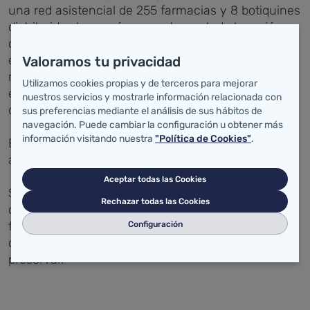
una red asistencial de 255 farmacias y 8 botiquines
distribuidos homogéneamente por toda la región,
con 506 farmacéuticos al frente que trabajan para
el Servicio Cántabro de Salud, garantizando que el
Valoramos tu privacidad
medicamento llegue en condiciones de igualdad
Utilizamos cookies propias y de terceros para mejorar
efectiva a todos los ciudadanos las 24 horas del
nuestros servicios y mostrarle información relacionada con
día, 365 días del año.
sus preferencias mediante el análisis de sus hábitos de
navegación. Puede cambiar la configuración u obtener más
información visitando nuestra
"Política de Cookies"
.
El 99 por ciento de la población de la comunidad
autónoma dispone de una farmacia donde vive.
Aceptar todas las Cookies
Según el presidente, el actual modelo asegura un
Rechazar todas las Cookies
cierto grado de sostenibilidad en la mayoría de las
farmacias y es un potente instrumento de
Configuración
cohesión social y territorial que es preciso
preservar.