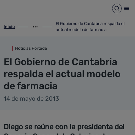
Detalle noticia
Saltar al contenido principal
Abrir b
Abr
El Gobierno de Cantabria respalda el
Inicio
ir-a inicio
Mostrar opciones del camino de migas
ir-a El Gobierno de Cantabria respalda e
actual modelo de farmacia
Noticias Portada
El Gobierno de Cantabria
respalda el actual modelo
de farmacia
14 de mayo de 2013
Diego se reúne con la presidenta del