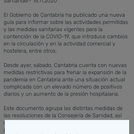
Santander- 15.11.2020
El Gobierno de Cantabria ha publicado una nueva
guía para informar sobre las actividades permitidas
y las medidas sanitarias vigentes para la
contención de la COVID-19, que introduce cambios
en la circulación y en la actividad comercial y
hostelera, entre otros.
Desde ayer, sábado, Cantabria cuenta con nuevas
medidas restrictivas para frenar la expansión de la
pandemia en Cantabria ante una situación actual
complicada con un elevado número de positivos
diarios y un aumento de la presión hospitalaria.
Este documento agrupa las distintas medidas de
las resoluciones de la Consejería de Sanidad, así
como las introducidas por los decretos del
presidente regional, Miguel Ángel Revilla, que