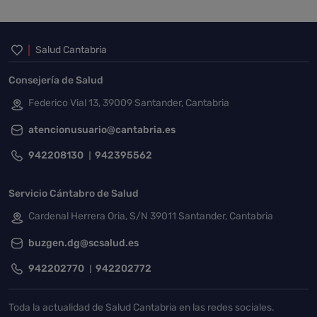
Inicio del pie de página
Salud Cantabria
Consejería de Salud
Federico Vial 13, 39009 Santander, Cantabria
atencionusuario@cantabria.es
942208130
942395562
Servicio Cántabro de Salud
Cardenal Herrera Oria, S/N 39011 Santander, Cantabria
buzgen.dg@scsalud.es
942202770
942202772
Toda la actualidad de Salud Cantabria en las redes sociales.