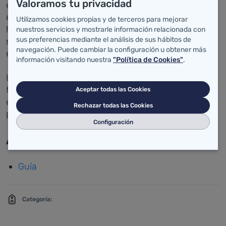
Valoramos tu privacidad
establecen medidas específicas para Cantabria, en
el ámbito de la libre circulación de personas en
Utilizamos cookies propias y de terceros para mejorar
horario nocturno, junto a las limitaciones de
nuestros servicios y mostrarle información relacionada con
sus preferencias mediante el análisis de sus hábitos de
movilidad para salir de la comunidad autónoma y
navegación. Puede cambiar la configuración u obtener más
entre municipios.
información visitando nuestra
"Política de Cookies"
.
La guía resuelve así algunas de las dudas más
frecuentes actualmente y da luz a situaciones
Aceptar todas las Cookies
específicas para facilitar que las medidas puedan
Rechazar todas las Cookies
ponerse en práctica.
Configuración
Anexos:
Guía
Categoría: