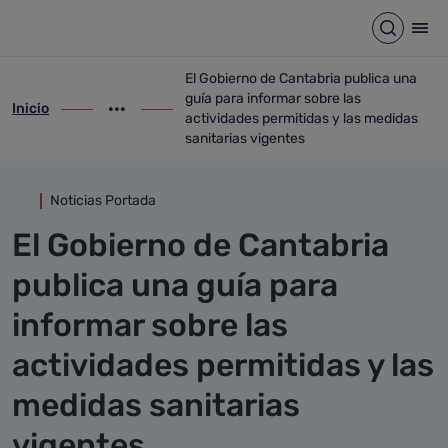
Detalle noticia
Saltar al contenido principal
Abrir b
Abr
El Gobierno de Cantabria publica una
guía para informar sobre las
Inicio
ir-a inicio
Mostrar opciones del camino de migas
ir-a El Gobierno de Cantabria publica una
actividades permitidas y las medidas
sanitarias vigentes
Noticias Portada
El Gobierno de Cantabria
publica una guía para
informar sobre las
actividades permitidas y las
medidas sanitarias
vigentes