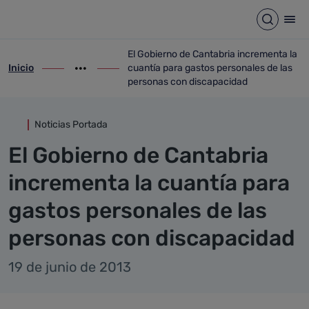
Detalle noticia
Saltar al contenido principal
Abrir b
Abr
El Gobierno de Cantabria incrementa la
Inicio
cuantía para gastos personales de las
ir-a inicio
Mostrar opciones del camino de migas
ir-a El Gobierno de Cantabria incrementa
personas con discapacidad
Noticias Portada
El Gobierno de Cantabria
incrementa la cuantía para
gastos personales de las
personas con discapacidad
19 de junio de 2013