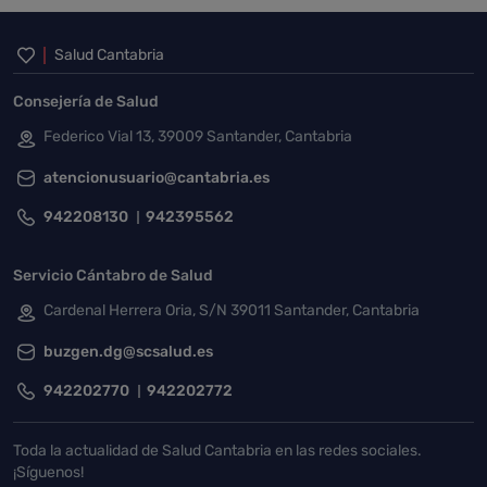
Inicio del pie de página
Salud Cantabria
Consejería de Salud
Federico Vial 13, 39009 Santander, Cantabria
atencionusuario@cantabria.es
942208130
942395562
Servicio Cántabro de Salud
Cardenal Herrera Oria, S/N 39011 Santander, Cantabria
buzgen.dg@scsalud.es
942202770
942202772
Toda la actualidad de Salud Cantabria en las redes sociales.
¡Síguenos!