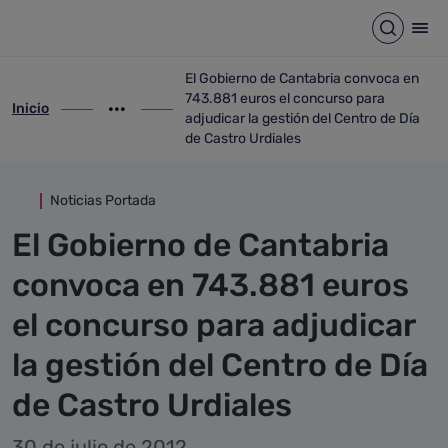
Detalle noticia
Saltar al contenido principal
Abrir b
Abr
El Gobierno de Cantabria convoca en
743.881 euros el concurso para
Inicio
ir-a inicio
Mostrar opciones del camino de migas
ir-a El Gobierno de Cantabria convoca en
adjudicar la gestión del Centro de Día
de Castro Urdiales
Noticias Portada
El Gobierno de Cantabria
convoca en 743.881 euros
el concurso para adjudicar
la gestión del Centro de Día
de Castro Urdiales
30 de julio de 2012