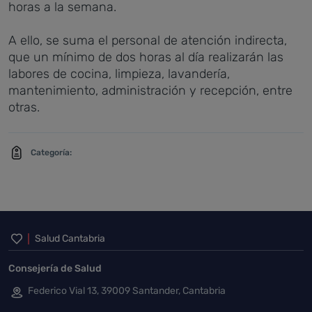
horas a la semana.
A ello, se suma el personal de atención indirecta,
que un mínimo de dos horas al día realizarán las
labores de cocina, limpieza, lavandería,
mantenimiento, administración y recepción, entre
otras.
Categoría:
Inicio del pie de página
Salud Cantabria
Consejería de Salud
Federico Vial 13, 39009 Santander, Cantabria