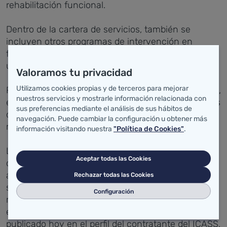
rehabilitación funcional.
Dentro de la cartera de servicios, también se
incluyen otros programas de intervención en
función de las necesidades de las personas
usuarias del centro, para mejorar sus capacidades.
Valoramos tu privacidad
Utilizamos cookies propias y de terceros para mejorar
Por otra parte, el centro incluirá, entre sus servicios,
nuestros servicios y mostrarle información relacionada con
el almuerzo, la merienda y el transporte de usuarios
sus preferencias mediante el análisis de sus hábitos de
desde sus lugares de residencia hasta el centro y
navegación. Puede cambiar la configuración u obtener más
retorno.
información visitando nuestra
"Política de Cookies"
.
La Administración asumirá más del 77 por ciento
Aceptar todas las Cookies
del coste final de cada plaza por usuario y día, y
aportará las instalaciones, que tienen una
Rechazar todas las Cookies
superficie de 3.000 metros cuadrados, y el
Configuración
mobiliario y material que se establece
expresamente en el pliego de condiciones
publicado hoy en el perfil del contratante del ICASS,