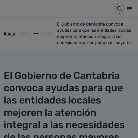
Detalle noticia
Saltar al contenido principal
Abrir b
Abr
El Gobierno de Cantabria convoca
ayudas para que las entidades locales
Inicio
ir-a inicio
Mostrar opciones del camino de migas
ir-a El Gobierno de Cantabria convoca ay
mejoren la atención integral a las
necesidades de las personas mayores
El Gobierno de Cantabria
convoca ayudas para que
las entidades locales
mejoren la atención
integral a las necesidades
de las personas mayores