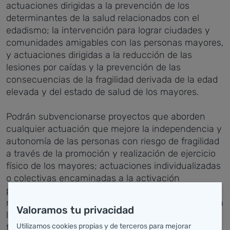
actuaciones dirigidas a la prevención de los
determinantes de la salud relacionados con el
edadismo; la intervención para lograr ciudades y
comunidades amigables con las personas mayores,
y actuaciones dirigidas a la reducción de las
lesiones por caídas y la prevención de las
consecuencias de la fragilidad derivada de la edad
elevada y del estado de salud de los mayores.
Podrán subvencionarse proyectos que aborden
cualquier actuación que mejore la independencia y
autonomía de las personas con riesgo de fragilidad
a través de la promoción y realización de ejercicio
físico de los mayores; actuaciones individualizadas
o colectivas encaminadas a la activación
psicomotriz directa de las personas mayores, y
redes de atención o acompañamiento para ayuda a
Valoramos tu privacidad
la movilización y conservación de la autonomía
Utilizamos cookies propias y de terceros para mejorar
funcional.