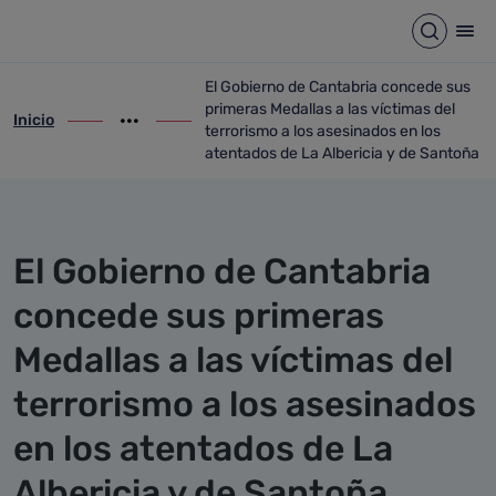
Detalle noticia
Saltar al contenido principal
Abrir b
Abr
El Gobierno de Cantabria concede sus
primeras Medallas a las víctimas del
Inicio
ir-a inicio
Mostrar opciones del camino de migas
ir-a El Gobierno de Cantabria concede sus
terrorismo a los asesinados en los
atentados de La Albericia y de Santoña
El Gobierno de Cantabria
concede sus primeras
Medallas a las víctimas del
terrorismo a los asesinados
en los atentados de La
Albericia y de Santoña