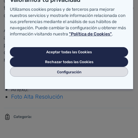
disposición del anterior Gobierno de Cantabria unos
terrenos propios con la intención de que en ellos se
Utilizamos cookies propias y de terceros para mejorar
construyese el nuevo edificio.
nuestros servicios y mostrarle información relacionada con
sus preferencias mediante el análisis de sus hábitos de
navegación. Puede cambiar la configuración u obtener más
A petición de la consejera María Luisa Real, el
información visitando nuestra
"Política de Cookies"
.
alcalde, que hoy se ha interesado en conocer las
posibilidades actuales de que se cumpla el
compromiso adquirido en la legislatura anterior,
Aceptar todas las Cookies
remitirá el proyecto para su estudio.
Rechazar todas las Cookies
Configuración
Anexo:
Foto Alta Resolución
Categoría: