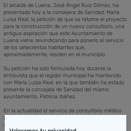
El alcalde de Luena, José Ángel Ruiz Gómez, ha
presentado hoy a la consejera de Sanidad, María
Luisa Real, la petición de que se retome el proyecto
para la construcción de un nuevo consultorio, una
antigua aspiración que este Ayuntamiento de
Luena viene reivindicando para ponerlo al servicio
de los setecientos habitantes que,
aproximadamente, residen en el municipio.
Su petición ha sido formulada hoy durante la
entrevista que el regidor municipal ha mantenido
con María Luisa Real, en la que también ha estado
presente la concejala de Sanidad del mismo
ayuntamiento, Patricia Ibáñez.
En la actualidad el servicio de consultorio médico
se presta en un local que no es propiedad del
ayuntamiento que, por otra parte, ya puso a
Valoramos tu privacidad