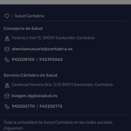
Inicio del pie de página
Salud Cantabria
Consejería de Salud
Federico Vial 13, 39009 Santander, Cantabria
atencionusuario@cantabria.es
942208130
942395562
Servicio Cántabro de Salud
Cardenal Herrera Oria, S/N 39011 Santander, Cantabria
buzgen.dg@scsalud.es
942202770
942202772
Toda la actualidad de Salud Cantabria en las redes sociales.
¡Síguenos!