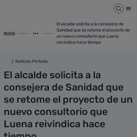
Detalle noticia
Saltar al contenido principal
Abrir b
Abr
El alcalde solicita a la consejera de
Sanidad que se retome el proyecto de
Inicio
ir-a inicio
Mostrar opciones del camino de migas
ir-a El alcalde solicita a la consejera d
un nuevo consultorio que Luena
reivindica hace tiempo
Noticias Portada
El alcalde solicita a la
consejera de Sanidad que
se retome el proyecto de un
nuevo consultorio que
Luena reivindica hace
tiempo