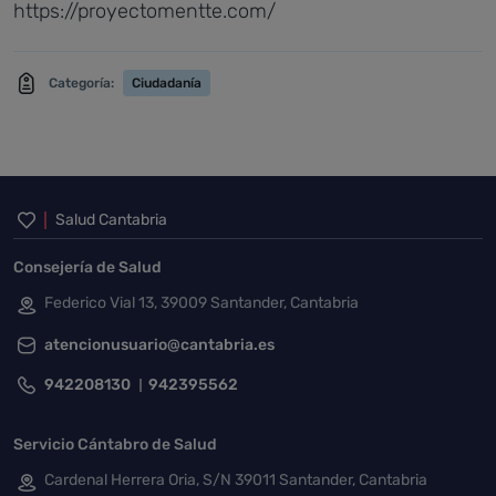
https://proyectomentte.com/
Categoría:
Ciudadanía
Inicio del pie de página
Salud Cantabria
Consejería de Salud
Federico Vial 13, 39009 Santander, Cantabria
atencionusuario@cantabria.es
942208130
942395562
Servicio Cántabro de Salud
Cardenal Herrera Oria, S/N 39011 Santander, Cantabria