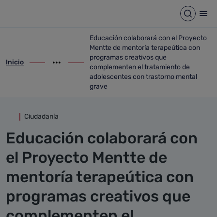
Detalle noticia
Saltar al contenido principal
Abrir b
Abr
Educación colaborará con el Proyecto
Mentte de mentoría terapeútica con
programas creativos que
Inicio
ir-a inicio
Mostrar opciones del camino de migas
ir-a Educación colaborará con el Proyec
complementen el tratamiento de
adolescentes con trastorno mental
grave
Ciudadanía
Educación colaborará con
el Proyecto Mentte de
mentoría terapeútica con
programas creativos que
complementen el