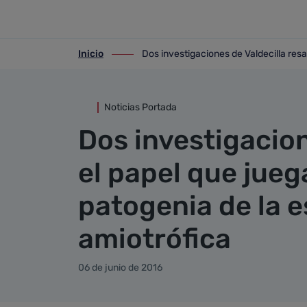
Detalle noticia
Saltar al contenido principal
Inicio
Dos investigaciones de Valdecilla resa
ir-a inicio
ir-a Dos investigaciones de Valdecilla r
Noticias Portada
Dos investigacion
el papel que jueg
patogenia de la e
amiotrófica
06 de junio de 2016