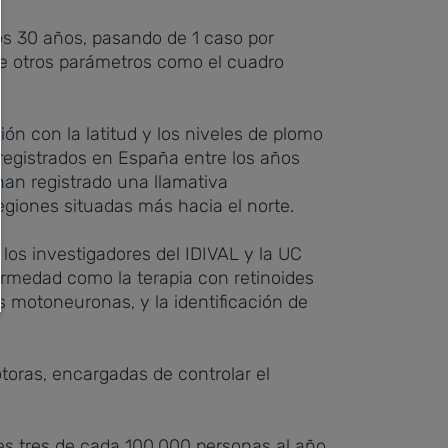
os 30 años, pasando de 1 caso por
te otros parámetros como el cuadro
n con la latitud y los niveles de plomo
registrados en España entre los años
han registrado una llamativa
regiones situadas más hacia el norte.
 los investigadores del IDIVAL y la UC
ermedad como la terapia con retinoides
s motoneuronas, y la identificación de
toras, encargadas de controlar el
es tres de cada 100.000 personas al año,