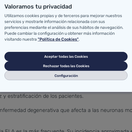
Valoramos tu privacidad
idencia anual de ELA casi se ha duplicado en los últim
Utilizamos cookies propias y de terceros para mejorar nuestros
000 habitantes, sin que hayan variado significativamen
servicios y mostrarle información relacionada con sus
preferencias mediante el análisis de sus hábitos de navegación.
Puede cambiar la configuración u obtener más información
ndencias en la enfermedad de la motoneurona: asociació
visitando nuestra
"Política de Cookies"
.
do todos los casos de la enfermedad de la motoneurona 
patrón geográfico de estos casos, los investigadores 
Aceptar todas las Cookies
con una frecuencia claramente superior de casos en las 
Rechazar todas las Cookies
el medio ambiente en la esclerosis lateral amiotrófica,
Configuración
 otras líneas de investigación relacionadas con la enf
udio de respuestas neuroprotectoras fisiológicas en la
y estratificación de los pacientes.
 enfermedad degenerativa que afecta a las neuronas mo
.
 la ELA es la más frecuente. Su incidencia aproximada 