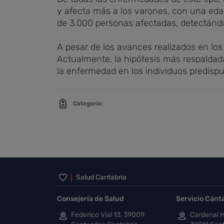
y afecta más a los varones, con una eda
de 3.000 personas afectadas, detectándo
A pesar de los avances realizados en los
Actualmente, la hipótesis más respaldada
la enfermedad en los individuos predis
Categoría:
Inicio del pie de página
Salud Cantabria
Consejería de Salud
Servicio Cánt
Federico Vial 13, 39009
Cardenal H