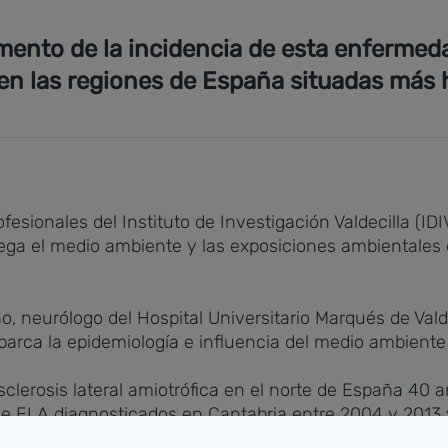
emento de la incidencia de esta enfermed
en las regiones de España situadas más 
fesionales del Instituto de Investigación Valdecilla (ID
ega el medio ambiente y las exposiciones ambientales en
, neurólogo del Hospital Universitario Marqués de Vald
abarca la epidemiología e influencia del medio ambient
esclerosis lateral amiotrófica en el norte de España 40
de ELA diagnosticados en Cantabria entre 2004 y 2013 
ños 70 en nuestra comunidad.