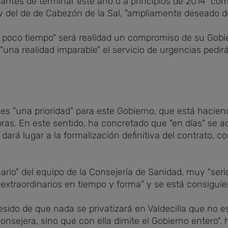
antes de terminar este año o a principios de 2014 "co
" y del de de Cabezón de la Sal, "ampliamente deseado
 poco tiempo" será realidad un compromiso de su Gobi
 "una realidad imparable" el servicio de urgencias pedir
 es "una prioridad" para este Gobierno, que está hacien
bras. En este sentido, ha concretado que "en días" se a
dará lugar a la formalización definitiva del contrato, con
ario" del equipo de la Consejería de Sanidad, muy "serio
traordinarios en tiempo y forma" y se está consiguiend
ido de que nada se privatizará en Valdecilla que no est
nsejera, sino que con ella dimite el Gobierno entero", 