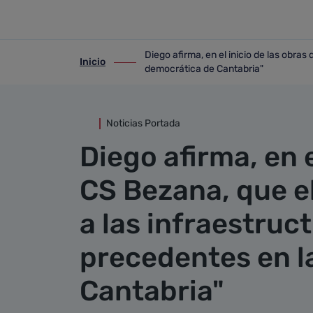
Detalle noticia
Saltar al contenido principal
Diego afirma, en el inicio de las obras
Inicio
ir-a inicio
ir-a Diego afirma, en el inicio de las o
democrática de Cantabria"
Noticias Portada
Diego afirma, en e
CS Bezana, que e
a las infraestruc
precedentes en l
Cantabria"