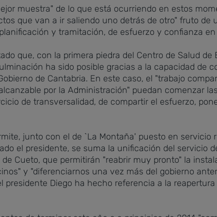
a mejor muestra" de lo que está ocurriendo en estos mom
tos que van a ir saliendo uno detrás de otro" fruto de
planificación y tramitación, de esfuerzo y confianza en
tado que, con la primera piedra del Centro de Salud d
lminación ha sido posible gracias a la capacidad de c
Gobierno de Cantabria. En este caso, el "trabajo compa
 alcanzable por la Administración" puedan comenzar las 
rcicio de transversalidad, de compartir el esfuerzo, po
ite, junto con el de `La Montaña' puesto en servicio 
ado el presidente, se suma la unificación del servicio 
 de Cueto, que permitirán "reabrir muy pronto" la instal
nos" y "diferenciarnos una vez más del gobierno anter
el presidente Diego ha hecho referencia a la reapertura 