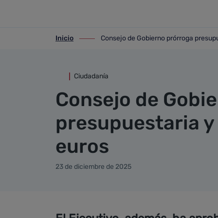
Detalle noticia
Saltar al contenido principal
Inicio
Consejo de Gobierno prórroga presupue
ir-a inicio
ir-a Consejo de Gobierno prórroga presu
Ciudadanía
Consejo de Gobie
presupuestaria y 
euros
23 de diciembre de 2025