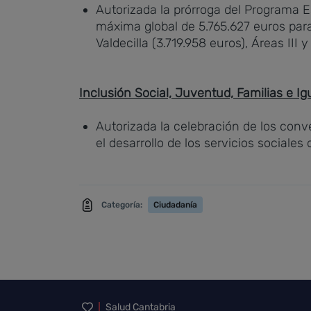
Autorizada la prórroga del Programa 
máxima global de
5.765.627
euros par
Valdecilla (3.719.958 euros), Áreas III 
Inclusión Social, Juventud, Familias e I
Autorizada la celebración de los con
el desarrollo de los servicios sociales
Categoría:
Ciudadanía
Inicio del pie de página
Salud Cantabria