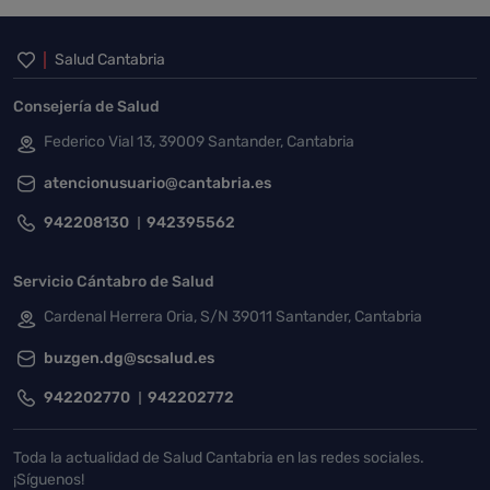
Inicio del pie de página
Salud Cantabria
Consejería de Salud
Federico Vial 13, 39009 Santander, Cantabria
atencionusuario@cantabria.es
942208130
942395562
Servicio Cántabro de Salud
Cardenal Herrera Oria, S/N 39011 Santander, Cantabria
buzgen.dg@scsalud.es
942202770
942202772
Toda la actualidad de Salud Cantabria en las redes sociales.
¡Síguenos!