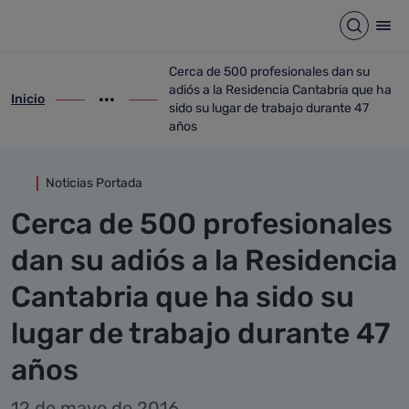
Detalle noticia
Saltar al contenido principal
Abrir b
Abr
Cerca de 500 profesionales dan su
adiós a la Residencia Cantabria que ha
Inicio
ir-a inicio
Mostrar opciones del camino de migas
ir-a Cerca de 500 profesionales dan su a
sido su lugar de trabajo durante 47
años
Noticias Portada
Cerca de 500 profesionales
dan su adiós a la Residencia
Cantabria que ha sido su
lugar de trabajo durante 47
años
12 de mayo de 2016