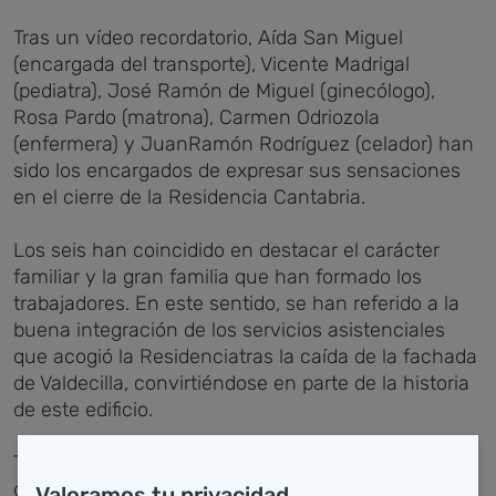
Tras un vídeo recordatorio, Aída San Miguel
(encargada del transporte), Vicente Madrigal
(pediatra), José Ramón de Miguel (ginecólogo),
Rosa Pardo (matrona), Carmen Odriozola
(enfermera) y JuanRamón Rodríguez (celador) han
sido los encargados de expresar sus sensaciones
en el cierre de la Residencia Cantabria.
Los seis han coincidido en destacar el carácter
familiar y la gran familia que han formado los
trabajadores. En este sentido, se han referido a la
buena integración de los servicios asistenciales
que acogió la Residenciatras la caída de la fachada
de Valdecilla, convirtiéndose en parte de la historia
de este edificio.
Tras indicar que el edificio ha sido el nexo de unión
de multitud de profesionales, han aclarado que la
Valoramos tu privacidad