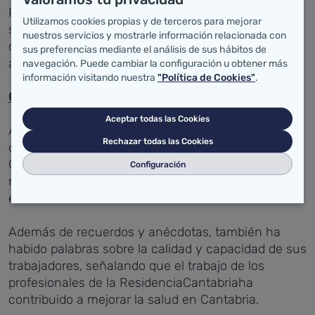
Residencia Cantabriasomos todos. El hospital no es
Utilizamos cookies propias y de terceros para mejorar
sólo un edificio, sino que representa un
nuestros servicios y mostrarle información relacionada con
compromiso con la atención sanitaria, han
sus preferencias mediante el análisis de sus hábitos de
asegurado.
navegación. Puede cambiar la configuración u obtener más
información visitando nuestra
"Política de Cookies"
.
Cuna de Cantabria
Aceptar todas las Cookies
Abierta el 1 de agosto de 1969, los trabajadores han
Rechazar todas las Cookies
calificado a la Residencia como "cuna de
Cantabria", ya que la mayor parte de los cántabros
Configuración
nacidos en los últimos 47 años lo ha hecho en este
edificio.
Además de recuerdos y anécdotas, también ha
habido palabras sobre la calidad y capacidad de sus
trabajadores, señalando que el trabajo de los
profesionales de la ResidenciaCantabriaha
contribuido a mejorar la salud en Cantabria.