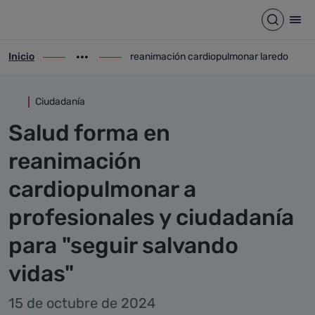
Detalle noticia
Saltar al contenido principal
Abrir b
Abr
Inicio
reanimación cardiopulmonar laredo
ir-a inicio
Mostrar opciones del camino de migas
ir-a reanimación cardiopulmonar laredo
Ciudadanía
Salud forma en
reanimación
cardiopulmonar a
profesionales y ciudadanía
para "seguir salvando
vidas"
15 de octubre de 2024