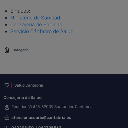
Enlaces:
Ministerio de Sanidad
Consejería de Sanidad
Servicio Cántabro de Salud
Categoría:
Inicio del pie de página
Salud Cantabria
Consejería de Salud
Federico Vial 13, 39009 Santander, Cantabria
atencionusuario@cantabria.es
942208130
942395562