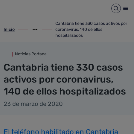
Detalle noticia
Saltar al contenido principal
Abrir b
Abr
Cantabria tiene 330 casos activos por
Inicio
coronavirus, 140 de ellos
ir-a inicio
Mostrar opciones del camino de migas
ir-a Cantabria tiene 330 casos activos po
hospitalizados
Noticias Portada
Cantabria tiene 330 casos
activos por coronavirus,
140 de ellos hospitalizados
23 de marzo de 2020
El teléfono habilitado en Cantabria