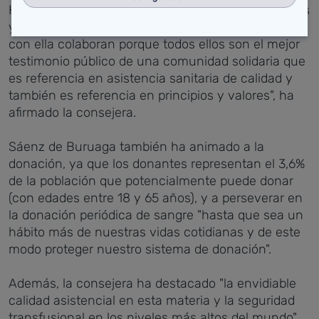
Hermandad de donantes de sangre, sus voluntarios
y las entidades, empresas y organizaciones que
con ella colaboran porque todos ellos son el mejor
testimonio público de una comunidad solidaria que
es referencia en asistencia sanitaria de calidad y
también es referencia en principios y valores", ha
afirmado la consejera.
Sáenz de Buruaga también ha animado a la
donación, ya que los donantes representan el 3,6%
de la población que potencialmente puede donar
(con edades entre 18 y 65 años), y a perseverar en
la donación periódica de sangre "hasta que sea un
hábito más de nuestras vidas cotidianas y de este
modo proteger nuestro sistema de donación".
Además, la consejera ha destacado "la envidiable
calidad asistencial en esta materia y la seguridad
transfusional en los niveles más altos del mundo"