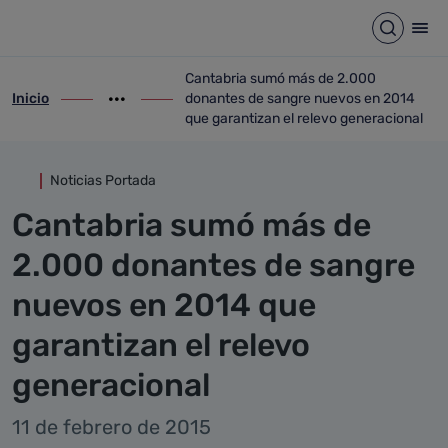
Detalle noticia
Saltar al contenido principal
Abrir b
Abr
Cantabria sumó más de 2.000
Inicio
donantes de sangre nuevos en 2014
ir-a inicio
Mostrar opciones del camino de migas
ir-a Cantabria sumó más de 2.000 donant
que garantizan el relevo generacional
Noticias Portada
Cantabria sumó más de
2.000 donantes de sangre
nuevos en 2014 que
garantizan el relevo
generacional
11 de febrero de 2015