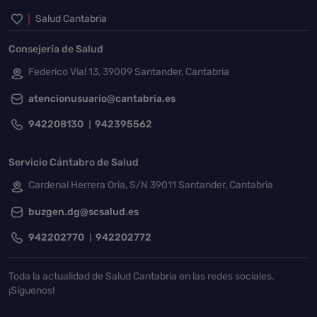
Inicio del pie de página
Salud Cantabria
Consejería de Salud
Federico Vial 13, 39009 Santander, Cantabria
atencionusuario@cantabria.es
942208130
942395562
Servicio Cántabro de Salud
Cardenal Herrera Oria, S/N 39011 Santander, Cantabria
buzgen.dg@scsalud.es
942202770
942202772
Toda la actualidad de Salud Cantabria en las redes sociales.
¡Síguenos!