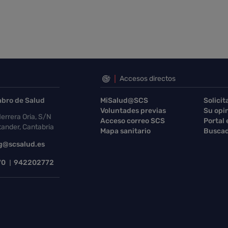
Accesos directos
abro de Salud
MiSalud@SCS
Solicit
Voluntades previas
Su opi
errera Oria, S/N
Acceso correo SCS
Portal
ander, Cantabria
Mapa sanitario
Buscad
g@scsalud.es
70
942202772