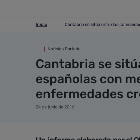
Detalle noticia
Saltar al contenido principal
Inicio
Cantabria se sitúa entre las comunid
ir-a inicio
ir-a Cantabria se sitúa entre las comu
Noticias Portada
Cantabria se sit
españolas con me
enfermedades cr
24 de junio de 2016