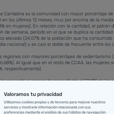
 que Cantabria es la comunidad con mayor porcentaje d
l en los últimos 12 meses, muy por encima de la media
% en mujeres). En relación con la cantidad, el patrón
in de semana, periodo en el que se duplica la cantidad 
s elevado (24,07% de la población que ha consumido e
nacional) y es casi el doble de frecuente entre los c
s regiones con mayores porcentajes de sedentarismo (
36,68%). Al igual que en el resto de CCAA, las mujeres
%, respectivamente).
la encuesta el exceso de peso afecta al 52,11% de los 
r prevalencia de sobrepeso (31,68%) entre las mujeres,
r prevalencia (12,58%). En los hombres, tanto para el 
Valoramos tu privacidad
ias con respecto al resto de las comunidades, con un
Utilizamos cookies propias y de terceros para mejorar nuestros
servicios y mostrarle información relacionada con sus
preferencias mediante el análisis de sus hábitos de navegación.