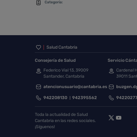
Categoría:
Inicio del pie de página
Salud Cantabria
Consejería de Salud
Servicio Cánt
Federico Vial 13, 39009
Cardenal H
Santander, Cantabria
39011 Sant
atencionusuario@cantabria.es
buzgen.d
942208130
942395562
9422027
Toda la actualidad de Salud
Cantabria en las redes sociales.
¡Síguenos!