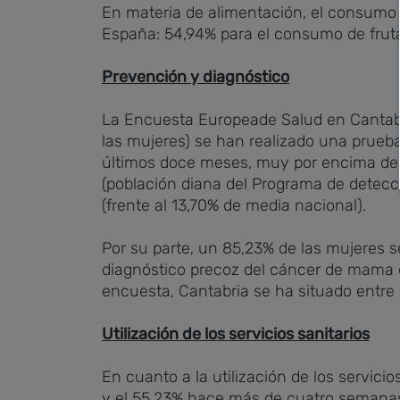
En materia de alimentación, el consumo d
España: 54,94% para el consumo de fruta
Prevención y diagnóstico
La Encuesta Europeade Salud en Cantabri
las mujeres) se han realizado una prueb
últimos doce meses, muy por encima de l
(población diana del Programa de detecci
(frente al 13,70% de media nacional).
Por su parte, un 85,23% de las mujeres 
diagnóstico precoz del cáncer de mama e
encuesta, Cantabria se ha situado entr
Utilización de los servicios sanitarios
En cuanto a la utilización de los servici
y el 55,23% hace más de cuatro semanas