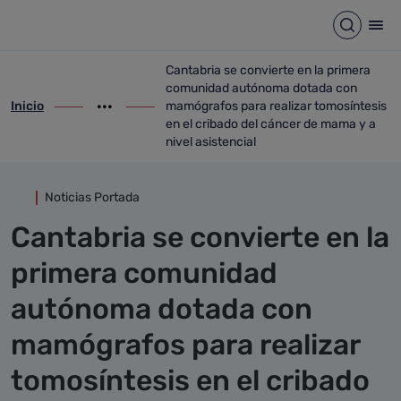
Detalle noticia
Saltar al contenido principal
Abrir b
Abr
Cantabria se convierte en la primera
comunidad autónoma dotada con
Inicio
mamógrafos para realizar tomosíntesis
ir-a inicio
Mostrar opciones del camino de migas
ir-a Cantabria se convierte en la primer
en el cribado del cáncer de mama y a
nivel asistencial
Noticias Portada
Cantabria se convierte en la
primera comunidad
autónoma dotada con
mamógrafos para realizar
tomosíntesis en el cribado