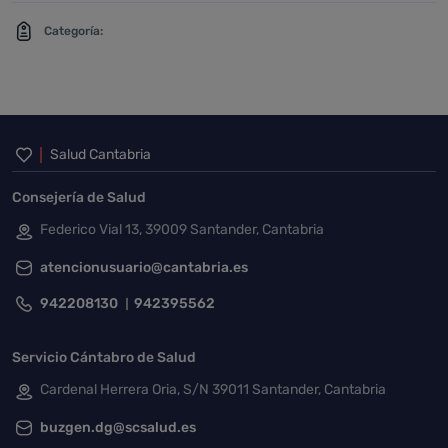
Categoría:
Inicio del pie de página
Salud Cantabria
Consejería de Salud
Federico Vial 13, 39009 Santander, Cantabria
atencionusuario@cantabria.es
942208130
942395562
Servicio Cántabro de Salud
Cardenal Herrera Oria, S/N 39011 Santander, Cantabria
buzgen.dg@scsalud.es