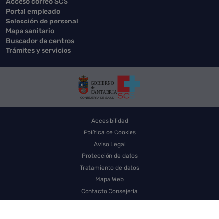
Acceso correo SCS
Portal empleado
Selección de personal
Mapa sanitario
Buscador de centros
Trámites y servicios
Accesibilidad
Política de Cookies
Aviso Legal
Protección de datos
Tratamiento de datos
Mapa Web
Contacto Consejería
Contacto SCS
Sello electrónico