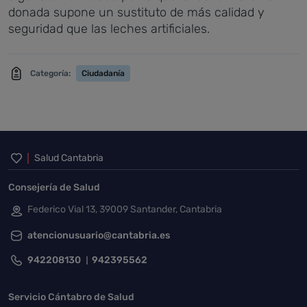
donada supone un sustituto de más calidad y
seguridad que las leches artificiales.
Categoría:
Ciudadanía
Inicio del pie de página
Salud Cantabria
Consejería de Salud
Federico Vial 13, 39009 Santander, Cantabria
atencionusuario@cantabria.es
942208130
942395562
Servicio Cántabro de Salud