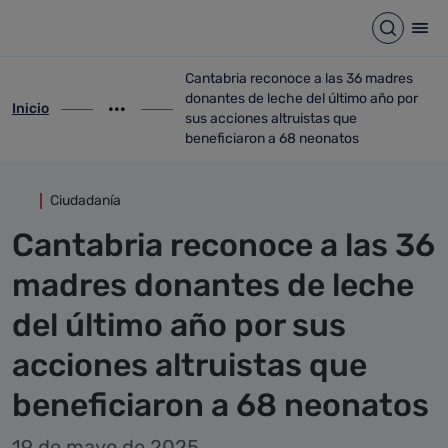
Detalle noticia
Saltar al contenido principal
Abrir b
Abr
Cantabria reconoce a las 36 madres
donantes de leche del último año por
Inicio
ir-a inicio
Mostrar opciones del camino de migas
ir-a Cantabria reconoce a las 36 madres 
sus acciones altruistas que
beneficiaron a 68 neonatos
Ciudadanía
Cantabria reconoce a las 36
madres donantes de leche
del último año por sus
acciones altruistas que
beneficiaron a 68 neonatos
19 de mayo de 2025