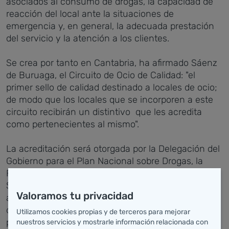
asociados al consumo de drogas, la capacidad de
reacción del local ante la situaciones de
emergencia y, en general, la adecuada prestación
del servicio y la atención a los clientes.
Se crea por tanto en Cantabria, ha afirmado Sáenz
de Buruaga, el Circuito de Ocio de Calidad: "el
primer sello de calidad destinado a locales de ocio;
de modo que los locales que se incorporen a este
circuito recibirán un distintivo que les acredita
como pertenecientes al mismo".
La acreditación será otorgada por la Delegación del
Gobierno para el Plan Nacional sobre Drogas, la
Federación española de Hostelería, la Consejería de
Sanidad y Servicios Sociales y por los
Valoramos tu privacidad
ayuntamientos participantes por un año de
duración. Las empresas y establecimientos que
Utilizamos cookies propias y de terceros para mejorar
pertenezcan al circuito deberán llevar a cabo una
nuestros servicios y mostrarle información relacionada con