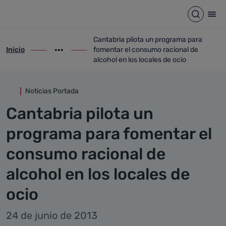
Detalle noticia
Saltar al contenido principal
Abrir b
Abr
Cantabria pilota un programa para
Inicio
fomentar el consumo racional de
ir-a inicio
Mostrar opciones del camino de migas
ir-a Cantabria pilota un programa para f
alcohol en los locales de ocio
Noticias Portada
Cantabria pilota un
programa para fomentar el
consumo racional de
alcohol en los locales de
ocio
24 de junio de 2013