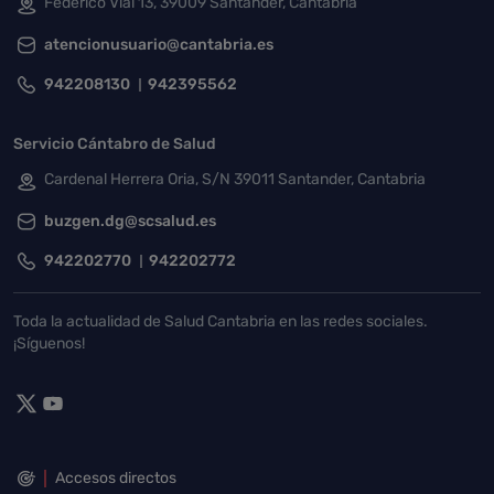
Federico Vial 13, 39009 Santander, Cantabria
atencionusuario@cantabria.es
942208130
942395562
Servicio Cántabro de Salud
Cardenal Herrera Oria, S/N 39011 Santander, Cantabria
buzgen.dg@scsalud.es
942202770
942202772
Toda la actualidad de Salud Cantabria en las redes sociales.
¡Síguenos!
Accesos directos