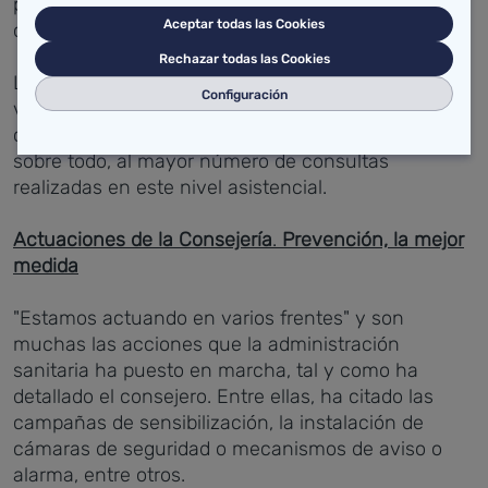
personal administrativo (23), auxiliares (25) y
Aceptar todas las Cookies
celadores (15).
Rechazar todas las Cookies
La distribución por gerencias apunta a un mayor
Configuración
volumen de agresiones en Atención Primaria (121),
cifra que se reproduce a nivel nacional, debido,
sobre todo, al mayor número de consultas
realizadas en este nivel asistencial.
Actuaciones de la Consejería
.
Prevención, la mejor
medida
"Estamos actuando en varios frentes" y son
muchas las acciones que la administración
sanitaria ha puesto en marcha, tal y como ha
detallado el consejero. Entre ellas, ha citado las
campañas de sensibilización, la instalación de
cámaras de seguridad o mecanismos de aviso o
alarma, entre otros.