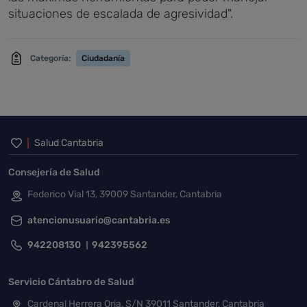
situaciones de escalada de agresividad".
Categoría:
Ciudadanía
Inicio del pie de página
Salud Cantabria
Consejería de Salud
Federico Vial 13, 39009 Santander, Cantabria
atencionusuario@cantabria.es
942208130
942395562
Servicio Cántabro de Salud
Cardenal Herrera Oria, S/N 39011 Santander, Cantabria