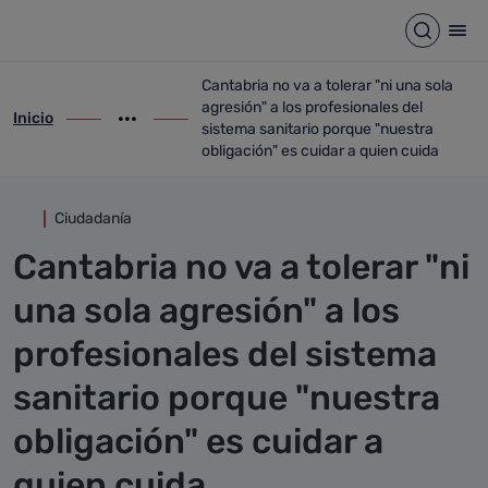
Detalle noticia
Saltar al contenido principal
Abrir b
Abr
Cantabria no va a tolerar "ni una sola
agresión" a los profesionales del
Inicio
ir-a inicio
Mostrar opciones del camino de migas
ir-a Cantabria no va a tolerar "ni una sol
sistema sanitario porque "nuestra
obligación" es cuidar a quien cuida
Ciudadanía
Cantabria no va a tolerar "ni
una sola agresión" a los
profesionales del sistema
sanitario porque "nuestra
obligación" es cuidar a
quien cuida