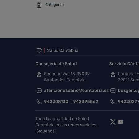
Categoría:
Inicio del pie de página
Salud Cantabria
Consejería de Salud
Servicio Cánt
Federico Vial 13, 39009
Cardenal H
Santander, Cantabria
39011 Sant
atencionusuario@cantabria.es
buzgen.d
942208130
942395562
9422027
Toda la actualidad de Salud
Cantabria en las redes sociales.
¡Síguenos!