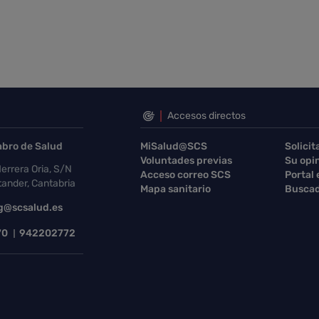
Accesos directos
abro de Salud
MiSalud@SCS
Solicit
Voluntades previas
Su opi
errera Oria, S/N
Acceso correo SCS
Portal
ander, Cantabria
Mapa sanitario
Buscad
g@scsalud.es
70
942202772