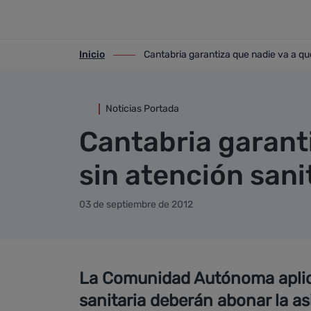
Detalle noticia
Saltar al contenido principal
Inicio
Cantabria garantiza que nadie va a qu
ir-a inicio
ir-a Cantabria garantiza que nadie va a
Noticias Portada
Cantabria garant
sin atención sani
03 de septiembre de 2012
La Comunidad Autónoma aplicar
sanitaria deberán abonar la a