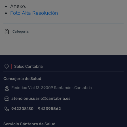
Anexo:
Foto Alta Resolución
Categoría:
Inicio del pie de página
Salud Cantabria
Consejería de Salud
Federico Vial 13, 39009 Santander, Cantabria
atencionusuario@cantabria.es
942208130
942395562
Servicio Cántabro de Salud