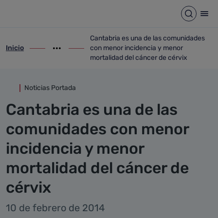
Detalle noticia
Saltar al contenido principal
Abrir b
Abr
Cantabria es una de las comunidades
Inicio
con menor incidencia y menor
ir-a inicio
Mostrar opciones del camino de migas
ir-a Cantabria es una de las comunidade
mortalidad del cáncer de cérvix
Noticias Portada
Cantabria es una de las
comunidades con menor
incidencia y menor
mortalidad del cáncer de
cérvix
10 de febrero de 2014