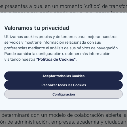
os presentes a que, en un momento "crítico" de transf
odo, a tener claro hacia dónde hay que avanzar, tenien
Valoramos tu privacidad
chamiento "real" del arsenal tecnológico actual y ha co
Utilizamos cookies propias y de terceros para mejorar nuestros
 ideas cambien la realidad".
servicios y mostrarle información relacionada con sus
preferencias mediante el análisis de sus hábitos de navegación.
 de hacer muchas cosas, pero de forma aislada y fra
Puede cambiar la configuración u obtener más información
visitando nuestra
"Política de Cookies"
.
o, evitar la dispersión, tratar de que los proyectos no 
"todos juntos".
Aceptar todas las Cookies
e ser "ambiciosa", en el marco de sus posibilidades, pa
Rechazar todas las Cookies
e".
Configuración
e determinará con un modelo de colaboración abierta,
ación de administración, empresas, academia y ciudadaní