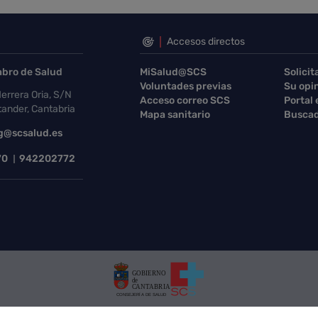
Accesos directos
abro de Salud
MiSalud@SCS
Solicit
Voluntades previas
Su opi
errera Oria, S/N
Acceso correo SCS
Portal
ander, Cantabria
Mapa sanitario
Buscad
g@scsalud.es
70
942202772