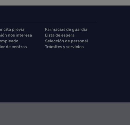
ar cita previa
Farmacias de guardia
nión nos interesa
Lista de espera
 empleado
Selección de personal
or de centros
Trámites y servicios