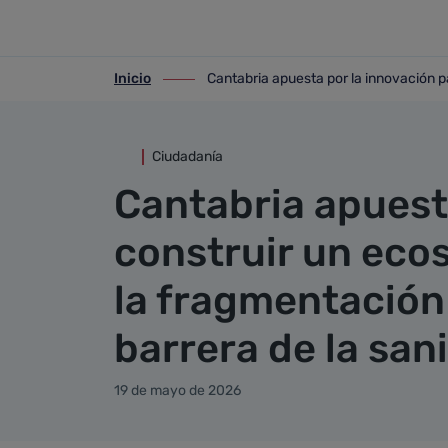
Detalle noticia
Saltar al contenido principal
Inicio
Cantabria apuesta por la innovación pa
ir-a inicio
ir-a Cantabria apuesta por la innovació
Ciudadanía
Cantabria apuest
construir un eco
la fragmentación 
barrera de la san
19 de mayo de 2026