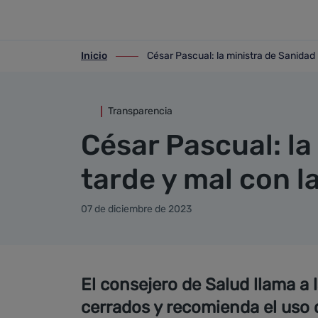
Detalle noticia
Saltar al contenido principal
Inicio
César Pascual: la ministra de Sanidad 
ir-a inicio
ir-a César Pascual: la ministra de Sanid
Transparencia
César Pascual: la
tarde y mal con l
07 de diciembre de 2023
El consejero de Salud llama a 
cerrados y recomienda el uso d