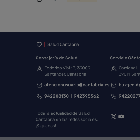
Inicio del pie de página
Salud Cantabria
Consejería de Salud
Servicio Cánt
Federico Vial 13, 39009
Cardenal H
Santander, Cantabria
39011 Sant
atencionusuario@cantabria.es
buzgen.d
942208130
942395562
9422027
Toda la actualidad de Salud
Cantabria en las redes sociales.
¡Síguenos!