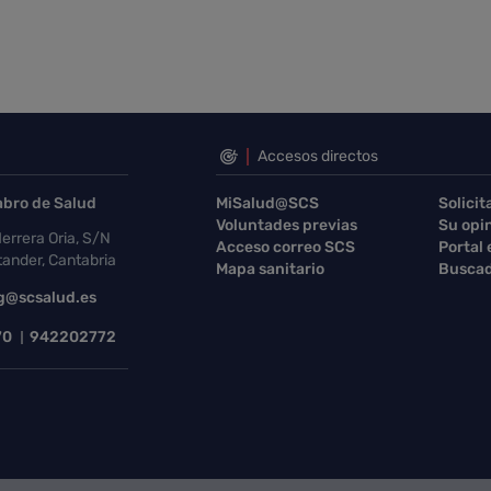
Accesos directos
abro de Salud
MiSalud@SCS
Solicit
Voluntades previas
Su opi
errera Oria, S/N
Acceso correo SCS
Portal
ander, Cantabria
Mapa sanitario
Buscad
g@scsalud.es
70
942202772