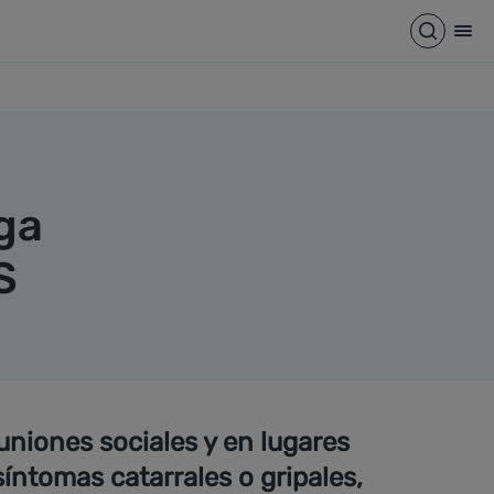
Abrir b
Abr
ega
S
uniones sociales y en lugares
íntomas catarrales o gripales,