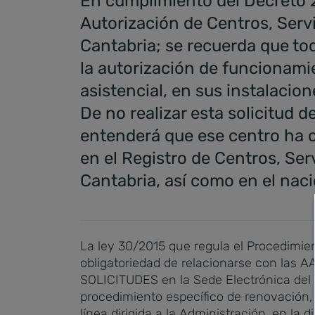
En cumplimiento del Decreto 2
Autorización de Centros, Serv
Cantabria; se recuerda que tod
la autorización de funcionami
asistencial, en sus instalacion
De no realizar esta solicitud 
entenderá que ese centro ha ce
en el Registro de Centros, Se
Cantabria, así como en el naci
La ley 30/2015 que regula el Procedimien
obligatoriedad de relacionarse con las
SOLICITUDES en la Sede Electrónica del
procedimiento específico de renovación, 
línea dirigida a la Administración, en la 