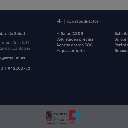
Accesos directos
abro de Salud
MiSalud@SCS
Solicit
Voluntades previas
Su opi
errera Oria, S/N
Acceso correo SCS
Portal
ander, Cantabria
Mapa sanitario
Buscad
g@scsalud.es
70
942202772