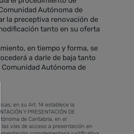
ula el procedimiento de
la Comunidad Autónoma de
ar la preceptiva renovación de
odificación tanto en su oferta
amiento, en tiempo y forma, se
rocederá a darle de baja tanto
e la Comunidad Autónoma de
as, en su Art. 14 establece la
LIMENTACIÓN Y PRESENTACIÓN DE
tónoma de Cantabria, en el
e las vías de acceso a presentación en
umentación complementaria justificativa