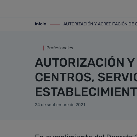
Detalle noticia
Saltar al contenido principal
Inicio
AUTORIZACIÓN Y ACREDITACIÓN DE 
ir-a inicio
ir-a AUTORIZACIÓN Y ACREDITACIÓN D
Profesionales
AUTORIZACIÓN Y
CENTROS, SERVI
ESTABLECIMIENT
24 de septiembre de 2021