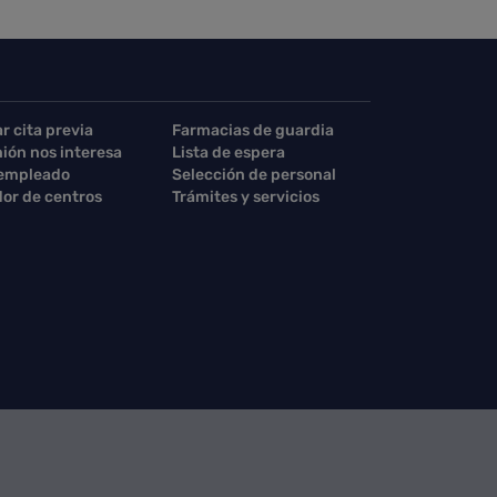
ar cita previa
Farmacias de guardia
nión nos interesa
Lista de espera
 empleado
Selección de personal
or de centros
Trámites y servicios