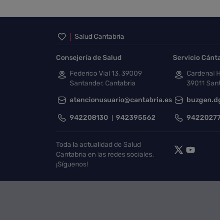
Inicio del pie de página
Salud Cantabria
Consejería de Salud
Servicio Cánt
Federico Vial 13, 39009
Cardenal H
Santander, Cantabria
39011 Sant
atencionusuario@cantabria.es
buzgen.d
942208130
942395562
9422027
Toda la actualidad de Salud
Cantabria en las redes sociales.
¡Síguenos!