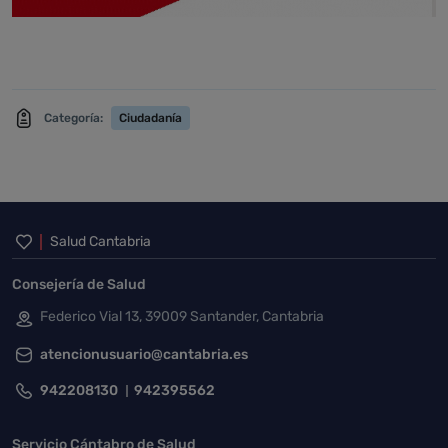
Categoría:
Ciudadanía
Inicio del pie de página
Salud Cantabria
Consejería de Salud
Federico Vial 13, 39009 Santander, Cantabria
atencionusuario@cantabria.es
942208130
942395562
Servicio Cántabro de Salud