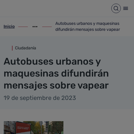
Detalle noticia
Saltar al contenido principal
Abrir b
Abr
Autobuses urbanos y maquesinas
Inicio
ir-a inicio
Mostrar opciones del camino de migas
ir-a Autobuses urbanos y maquesinas di
difundirán mensajes sobre vapear
Ciudadanía
Autobuses urbanos y
maquesinas difundirán
mensajes sobre vapear
19 de septiembre de 2023