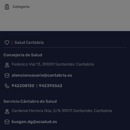
Categoría:
Inicio del pie de página
Salud Cantabria
Consejería de Salud
Federico Vial 13, 39009 Santander, Cantabria
atencionusuario@cantabria.es
942208130
942395562
Servicio Cántabro de Salud
Cardenal Herrera Oria, S/N 39011 Santander, Cantabria
buzgen.dg@scsalud.es