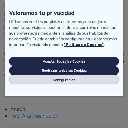
las acciones individuales y comunitarias que los
Valoramos tu privacidad
profesionales sanitarios y la población en general
puede llevar a cabo para prevenir la aparición de la
Utilizamos cookies propias y de terceros para mejorar
diabetes y las complicaciones derivadas tras el
nuestros servicios y mostrarle información relacionada con
diagnóstico de la enfermedad.
sus preferencias mediante el análisis de sus hábitos de
navegación. Puede cambiar la configuración u obtener más
información visitando nuestra
"Política de Cookies"
.
Según datos de la Oficina de Cronicidad y
Pluripatología del SCS, en el año 2017 la diabetes se
ha situado como la quinta enfermedad crónica, con
Aceptar todas las Cookies
una tasa de prevalencia cercana al 7% de la
Rechazar todas las Cookies
población. Esto supone una cifra aproximada de
Configuración
38.500 diabéticos en Cantabria.
Anexo:
Foto Alta Resolución