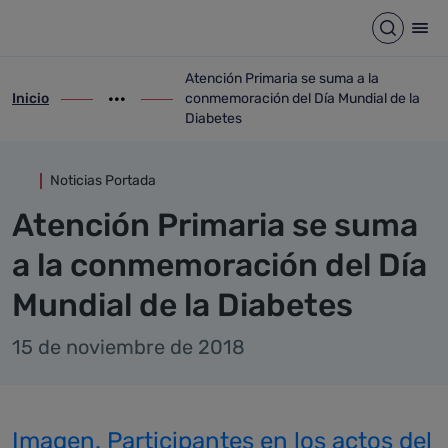
Detalle noticia
Saltar al contenido principal
Abrir b
Abr
Atención Primaria se suma a la
Inicio
conmemoración del Día Mundial de la
ir-a inicio
Mostrar opciones del camino de migas
ir-a Atención Primaria se suma a la conm
Diabetes
Noticias Portada
Atención Primaria se suma
a la conmemoración del Día
Mundial de la Diabetes
15 de noviembre de 2018
Imagen. Participantes en los actos del