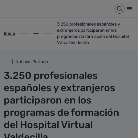
Detalle noticia
Saltar al contenido principal
Abrir b
Abr
3.250 profesionales españoles y
extranjeros participaron en los
Inicio
ir-a inicio
Mostrar opciones del camino de migas
ir-a 3.250 profesionales españoles y extr
programas de formación del Hospital
Virtual Valdecilla
Noticias Portada
3.250 profesionales
españoles y extranjeros
participaron en los
programas de formación
del Hospital Virtual
Valdecilla