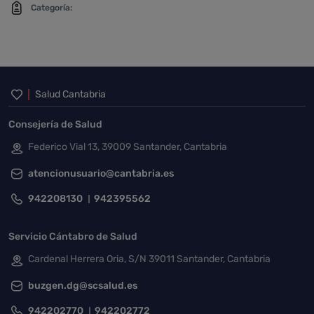
Categoría:
Inicio del pie de página
Salud Cantabria
Consejería de Salud
Federico Vial 13, 39009 Santander, Cantabria
atencionusuario@cantabria.es
942208130
942395562
Servicio Cántabro de Salud
Cardenal Herrera Oria, S/N 39011 Santander, Cantabria
buzgen.dg@scsalud.es
942202770
942202772