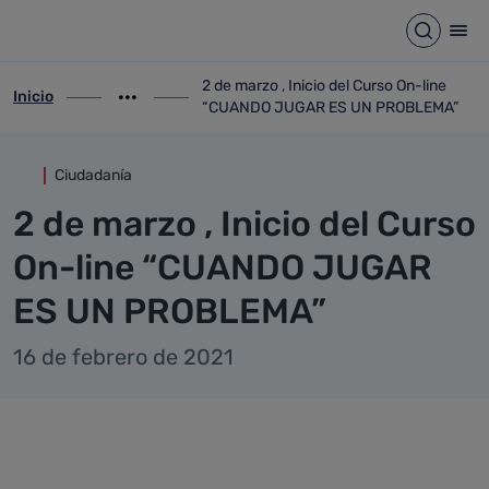
Detalle noticia
Saltar al contenido principal
Abrir b
Abr
2 de marzo , Inicio del Curso On-line
Inicio
ir-a inicio
Mostrar opciones del camino de migas
ir-a 2 de marzo , Inicio del Curso On-
“CUANDO JUGAR ES UN PROBLEMA”
Ciudadanía
2 de marzo , Inicio del Curso
On-line “CUANDO JUGAR
ES UN PROBLEMA”
16 de febrero de 2021