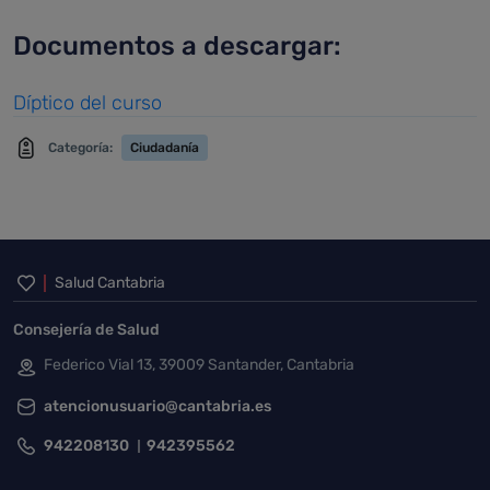
Documentos a descargar:
Díptico del curso
Categoría:
Ciudadanía
Inicio del pie de página
Salud Cantabria
Consejería de Salud
Federico Vial 13, 39009 Santander, Cantabria
atencionusuario@cantabria.es
942208130
942395562