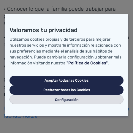
• Conocer lo que la familia puede trabajar para
prevenir los problemas derivados del juego de
apuestas.
Valoramos tu privacidad
• Aprender a detectar e intervenir ante un problema
Utilizamos cookies propias y de terceros para mejorar
de juego.
nuestros servicios y mostrarle información relacionada con
sus preferencias mediante el análisis de sus hábitos de
navegación. Puede cambiar la configuración u obtener más
• Analizar los riesgos y beneficios de los
información visitando nuestra
"Política de Cookies"
.
videojuegos en las familias.
Participar en este curso es muy sencillo y
Aceptar todas las Cookies
completamente gratuito.
¡Sólo tienes que
Rechazar todas las Cookies
registrarte!
entrando en:
Configuración
https://www.campusfad.org/curso/fam_juego_can
tabria_mar21/