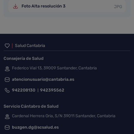
Foto Alta resolución 3
JPG
Inicio del pie de página
Salud Cantabria
Consejería de Salud
Federico Vial 13, 39009 Santander, Cantabria
atencionusuario@cantabria.es
942208130
942395562
Servicio Cántabro de Salud
Cardenal Herrera Oria, S/N 39011 Santander, Cantabria
buzgen.dg@scsalud.es