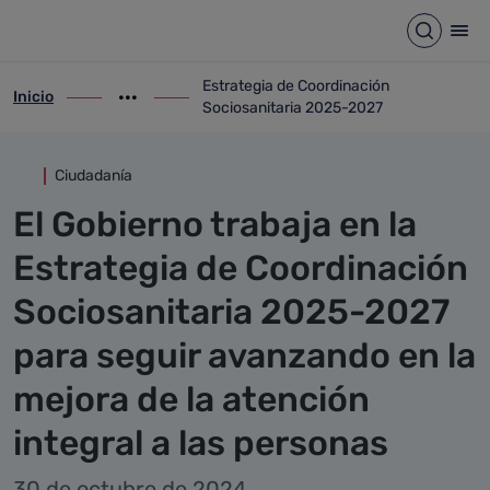
Detalle noticia
Saltar al contenido principal
Abrir b
Abr
Estrategia de Coordinación
Inicio
ir-a inicio
Mostrar opciones del camino de migas
ir-a Estrategia de Coordinación Sociosan
Sociosanitaria 2025-2027
Ciudadanía
El Gobierno trabaja en la
Estrategia de Coordinación
Sociosanitaria 2025-2027
para seguir avanzando en la
mejora de la atención
integral a las personas
30 de octubre de 2024