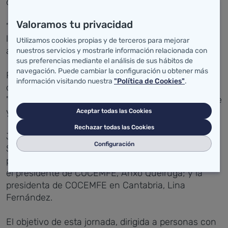
dependencia y con patologías crónicas.
Valoramos tu privacidad
"Como sociedad tenemos que hacer entender que
la diversidad es nuestra mayor fortaleza", ha
Utilizamos cookies propias y de terceros para mejorar
asegurado.
nuestros servicios y mostrarle información relacionada con
sus preferencias mediante el análisis de sus hábitos de
navegación. Puede cambiar la configuración u obtener más
Pascual también ha expresado el convencimiento
información visitando nuestra
"Política de Cookies"
.
del Ejecutivo sobre el diálogo y la cooperación
"como claves para afrontar un futuro más accesible
y más justo".
Aceptar todas las Cookies
Rechazar todas las Cookies
Junto a los consejeros de Inclusión Social y de
Configuración
Salud, en el acto de apertura de la jornada han
participado el alcalde de Piélagos, Carlos Caramés;
el presidente de COCEMFE, Anxo Queiruga; y la
presidenta de COCEMFE en Cantabria, Lina
Fernández.
El objetivo de esta jornada, dirigida a personas con