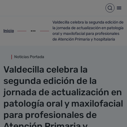
Detalle noticia
Saltar al contenido principal
Abrir b
Abr
Valdecilla celebra la segunda edición de
la jornada de actualización en patología
Inicio
ir-a inicio
Mostrar opciones del camino de migas
ir-a Valdecilla celebra la segunda edición
oral y maxilofacial para profesionales
de Atención Primaria y hospitalaria
Noticias Portada
Valdecilla celebra la
segunda edición de la
jornada de actualización en
patología oral y maxilofacial
para profesionales de
Atención Primaria y