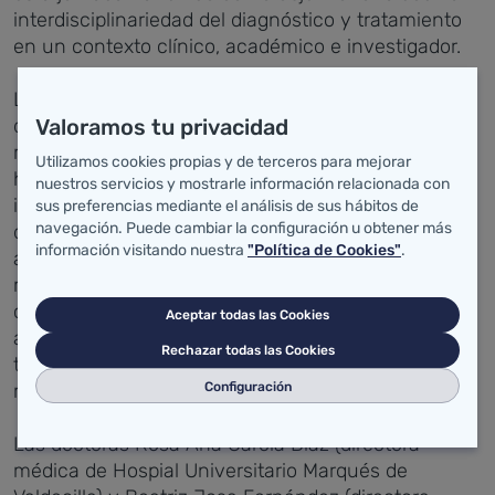
interdisciplinariedad del diagnóstico y tratamiento
en un contexto clínico, académico e investigador.
Las sesiones, que han contado con la participación
Valoramos tu privacidad
de odontólogos, estomatólogos y cirujanos orales y
maxilofaciales de Atención Primaria y hospitalaria,
Utilizamos cookies propias y de terceros para mejorar
han incluido la presentación de protocolos
nuestros servicios y mostrarle información relacionada con
institucionales referentes a la adecuación,
sus preferencias mediante el análisis de sus hábitos de
navegación. Puede cambiar la configuración u obtener más
diagnóstico y tratamiento de la disfunción de la
información visitando nuestra
"Política de Cookies"
.
articulación temporomandibular y musculatura
masticatoria, la adecuación en la exodoncia de
cordales retenidos, la cirugía oral en pacientes
Aceptar todas las Cookies
anticoagulados-antiagregados y la profilaxis y
Rechazar todas las Cookies
tratamiento de osteonecrosis maxilar asociada a
Configuración
medicamentos.
Las doctoras Rosa Ana García Díaz (directora
médica de Hospial Universitario Marqués de