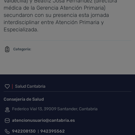
Valdecilla) y Beatriz Josa Fernández (directora
médica de la Gerencia Atención Primaria)
secundaron con su presencia esta jornada
interdisciplinar entre Atención Primaria y
Especializada.
Categoría:
Inicio del pie de página
Salud Cantabria
Consejería de Salud
Federico Vial 13, 39009 Santander, Cantabria
atencionusuario@cantabria.es
942208130
942395562