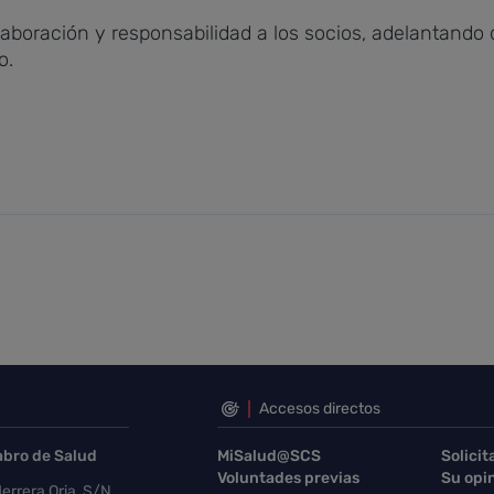
laboración y responsabilidad a los socios, adelantando
o.
Accesos directos
abro de Salud
MiSalud@SCS
Solicit
Voluntades previas
Su opi
errera Oria, S/N