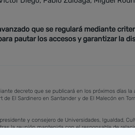
Víctor Diego, Pablo Zuloaga, Miguel Rodr
avanzado que se regulará mediante criter
para pautar los accesos y garantizar la di
ante decreto que se publicará en los próximos días la 
t de El Sardinero en Santander y de El Malecón en Torre
residente y consejero de Universidades, Igualdad, Cult
tras la reunión mantenida con el responsable de relaci
mbién han participado la directora general de Salud Púb