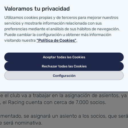
Valoramos tu privacidad
Utilizamos cookies propias y de terceros para mejorar nuestros
ue el decreto que regulará la asistencia a los estadios
servicios y mostrarle información relacionada con sus
Salud Pública, como pautar los accesos para evitar agl
preferencias mediante el análisis de sus hábitos de navegación.
ligatoriedad de mascarilla.
Puede cambiar la configuración u obtener más información
visitando nuestra
"Política de Cookies"
.
o a los Campos de Sport y a El Malecón, debido a las ca
para los accesos.
Aceptar todas las Cookies
Rechazar todas las Cookies
ntander, a través de sus redes sociales, va a impulsa
las medidas de seguridad y de higiene sanitaria estab
Configuración
gios en la comunidad autónoma.
ue el club va a trabajar en la asignación de asientos, 
 el Racing cuenta con cerca de 7.000 socios.
omentado, se asignará un asiento a los socios, que será
e será nominativa.