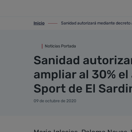
Detalle noticia
Saltar al contenido principal
Inicio
Sanidad autorizará mediante decreto a
ir-a inicio
ir-a Sanidad autorizará mediante decret
Noticias Portada
Sanidad autoriza
ampliar al 30% el
Sport de El Sardi
09 de octubre de 2020