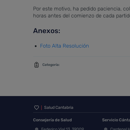
Por este motivo, ha pedido paciencia, co
horas antes del comienzo de cada partid
Anexos:
Foto Alta Resolución
Categoría:
Inicio del pie de página
Salud Cantabria
Consejería de Salud
Servicio Cánt
Federico Vial 13, 39009
Cardenal H