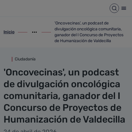
Detalle noticia
Saltar al contenido principal
Abrir b
Abr
'Oncovecinas', un podcast de
divulgación oncológica comunitaria,
Inicio
ir-a inicio
Mostrar opciones del camino de migas
ir-a 'Oncovecinas', un podcast de divulg
ganador del I Concurso de Proyectos
de Humanización de Valdecilla
Ciudadanía
'Oncovecinas', un podcast
de divulgación oncológica
comunitaria, ganador del I
Concurso de Proyectos de
Humanización de Valdecilla
24 de abril de 2026