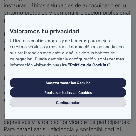
instaurar hábitos saludables de autocuidado en un
entorno protegido y con una indicación profesional
personalizada.
Valoramos tu privacidad
El proyecto se organiza en ciclos de 12 semanas
Utilizamos cookies propias y de terceros para mejorar
con grupos reducidos, combinando ejercicios
nuestros servicios y mostrarle información relacionada con
aeróbicos por intervalos y de fuerza, con
sus preferencias mediante el análisis de sus hábitos de
adaptaciones específicas para maximizar la
navegación. Puede cambiar la configuración u obtener más
adherencia y seguridad de los pacientes.
información visitando nuestra
"Política de Cookies"
.
Esta intervención viene respaldada por los
Aceptar todas las Cookies
excelentes resultados de un estudio piloto iniciado
en septiembre de 2025, el cual demostró una
Rechazar todas las Cookies
adherencia del 91,7%, ausencia de eventos
Configuración
adversos y mejoras clínicamente relevantes en la
capacidad funcional, la fuerza, los síntomas
depresivos y la calidad de vida de los participantes.
Para garantizar su eficiencia y sostenibilidad, el