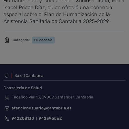
Humanización y Coordinación Sociosanitaria, María
Isabel Priede Díaz, quien ofreció una ponencia
especial sobre el Plan de Humanización de la
Asistencia Sanitaria de Cantabria 2025-2029.
Categoría:
Ciudadanía
Inicio del pie de página
Salud Cantabria
Consejería de Salud
Federico Vial 13, 39009 Santander, Cantabria
atencionusuario@cantabria.es
942208130
942395562