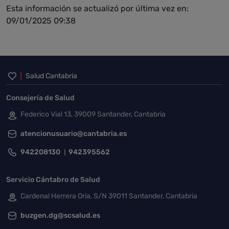
Esta información se actualizó por última vez en:
09/01/2025 09:38
Inicio del pie de página
Salud Cantabria
Consejería de Salud
Federico Vial 13, 39009 Santander, Cantabria
atencionusuario@cantabria.es
942208130
942395562
Servicio Cántabro de Salud
Cardenal Herrera Oria, S/N 39011 Santander, Cantabria
buzgen.dg@scsalud.es