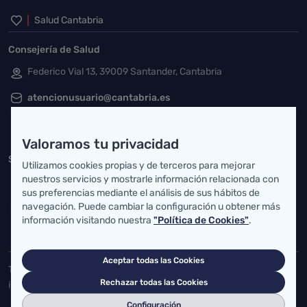
Inicio del pie de página
Salud Cantabria
Consejería de Salud
Federico Vial 13, 39009 Santander, Cantabria
atencionusuario@cantabria.es
942208130
942395562
Valoramos tu privacidad
Servicio Cántabro de Salud
Utilizamos cookies propias y de terceros para mejorar
nuestros servicios y mostrarle información relacionada con
Cardenal Herrera Oria, S/N 39011 Santander, Cantabria
sus preferencias mediante el análisis de sus hábitos de
navegación. Puede cambiar la configuración u obtener más
buzgen.dg@scsalud.es
información visitando nuestra
"Política de Cookies"
.
942202770
942202772
Aceptar todas las Cookies
Toda la actualidad de Salud Cantabria en las redes sociales.
¡Síguenos!
Rechazar todas las Cookies
Configuración