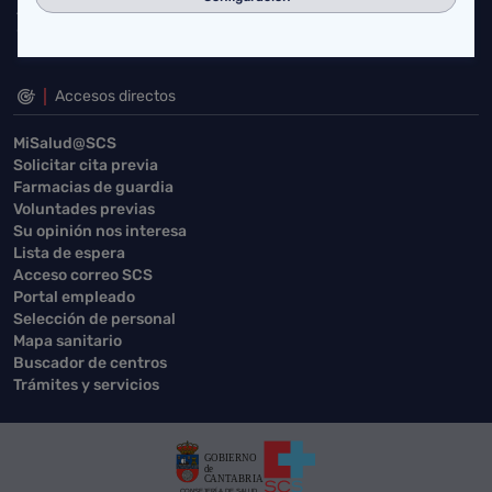
Accesos directos
MiSalud@SCS
Solicitar cita previa
Farmacias de guardia
Voluntades previas
Su opinión nos interesa
Lista de espera
Acceso correo SCS
Portal empleado
Selección de personal
Mapa sanitario
Buscador de centros
Trámites y servicios