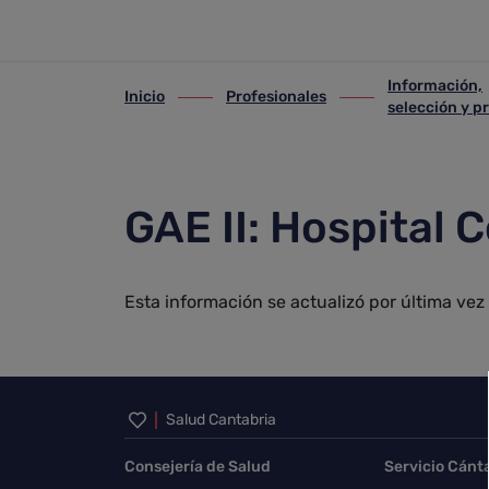
2025
Saltar al contenido principal
Información,
Inicio
Profesionales
ir-a inicio
ir-a Profesionales
ir-a Información, se
selección y p
GAE II: Hospital
Esta información se actualizó por última vez
Inicio del pie de página
Salud Cantabria
Consejería de Salud
Servicio Cánt