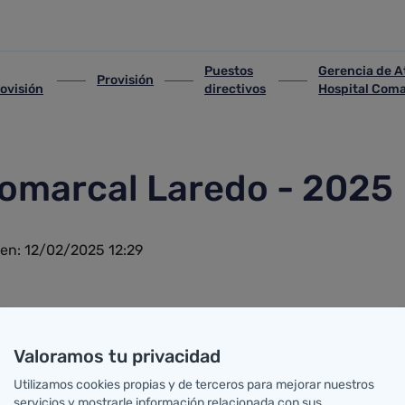
Puestos
Gerencia de At
Provisión
lección y provisión
ir-a Provisión
ir-a Puestos directivos
ir-a Gerencia de Ate
rovisión
directivos
Hospital Coma
 Comarcal Laredo - 2025
 en: 12/02/2025 12:29
Accesos directos
Valoramos tu privacidad
Utilizamos cookies propias y de terceros para mejorar nuestros
abro de Salud
MiSalud@SCS
Solicit
servicios y mostrarle información relacionada con sus
Voluntades previas
Su opi