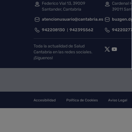
Federico Vial 13, 39009
Cardenal H
Santander, Cantabria
39011 Sant
atencionusuario@cantabria.es
buzgen.d
942208130
942395562
9422027
Toda la actualidad de Salud
Cantabria en las redes sociales.
¡Síguenos!
Accesibilidad
Política de Cookies
Aviso Legal