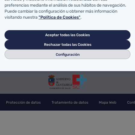
errera Oria, S/N
preferencias mediante el análisis de sus hábitos de navegación.
Acceso correo SCS
Portal
ander, Cantabria
Puede cambiar la configuración u obtener más información
Mapa sanitario
Buscad
visitando nuestra
"Política de Cookies"
.
g@scsalud.es
70
942202772
Aceptar todas las Cookies
Rechazar todas las Cookies
Configuración
Protección de datos
Tratamiento de datos
Mapa Web
Cont