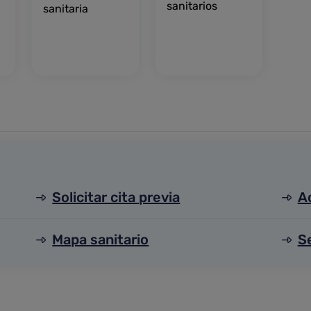
sanitarios
sanitaria
Solicitar cita previa
A
Mapa sanitario
S