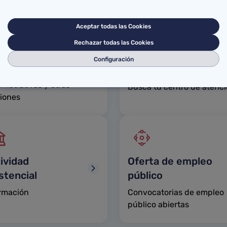
Aceptar todas las Cookies
Rechazar todas las Cookies
mites y servicios
Mapa sanitario de
Configuración
Cantabria
s previas, consultas
nistrativas y otras
Busca tu centro de atenc
iones
ividad
Oferta de empleo
stencial
público
ormación
Convocatorias de empleo
público abiertas