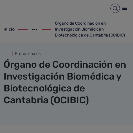
Órgano de Coordinación en In
Saltar al contenido principal
Abrir b
Abr
Órgano de Coordinación en
Inicio
Investigación Biomédica y
ir-a inicio
Mostrar opciones del camino de migas
ir-a Órgano de Coordinación en Investig
Biotecnológica de Cantabria (OCIBIC)
Profesionales
Órgano de Coordinación en
Investigación Biomédica y
Biotecnológica de
Cantabria (OCIBIC)