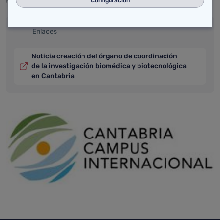
Configuración
Enlaces
Noticia creación del órgano de coordinación
de la investigación biomédica y biotecnológica
en Cantabria