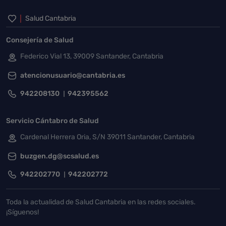
Inicio del pie de página
Salud Cantabria
Consejería de Salud
Federico Vial 13, 39009 Santander, Cantabria
atencionusuario@cantabria.es
942208130
942395562
Servicio Cántabro de Salud
Cardenal Herrera Oria, S/N 39011 Santander, Cantabria
buzgen.dg@scsalud.es
942202770
942202772
Toda la actualidad de Salud Cantabria en las redes sociales.
¡Síguenos!