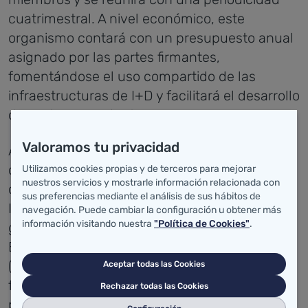
cuatrimestral. A nivel económico, este
organismo contará con un presupuesto anual
asignado por las partes firmantes,
fomentándose el uso compartido de las
infraestructuras de I+D y facilitará el desarrollo
de acciones conjuntas.
Valoramos tu privacidad
Aunque inicialmente forman parte de este
convenio la Fundación Marqués de Valdecilla,
Utilizamos cookies propias y de terceros para mejorar
nuestros servicios y mostrarle información relacionada con
con los investigadores integrados en el
sus preferencias mediante el análisis de sus hábitos de
IFIMAV, y la Universidad de Cantabria, con sus
navegación. Puede cambiar la configuración u obtener más
información visitando nuestra
"Política de Cookies"
.
grupos integrados en el Instituto de
Biomedicina y Biotecnología de Cantabria
(IBBITEC), está prevista la posibilidad de
Aceptar todas las Cookies
futuras incorporaciones tanto públicas como
Rechazar todas las Cookies
privadas.