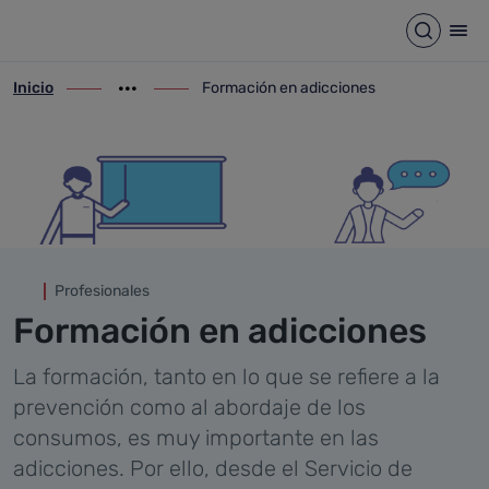
Formación en adicciones
Saltar al contenido principal
Abrir b
Abr
Inicio
Formación en adicciones
ir-a inicio
Mostrar opciones del camino de migas
ir-a Formación en adicciones
Profesionales
Formación en adicciones
La formación, tanto en lo que se refiere a la
prevención como al abordaje de los
consumos, es muy importante en las
adicciones. Por ello, desde el Servicio de