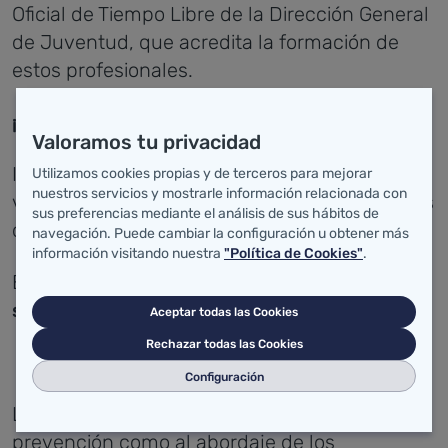
Oficial de Tiempo Libre de la Dirección General
de Juventud, que acredita la formación de
estos profesionales.
¡NOVEDAD! (plazo cerrado)
Valoramos tu privacidad
Inscripciones abiertas para el curso: Pasa la
Utilizamos cookies propias y de terceros para mejorar
nuestros servicios y mostrarle información relacionada con
vida. La prevención selectiva de los consumos
sus preferencias mediante el análisis de sus hábitos de
del cannabis.
navegación. Puede cambiar la configuración u obtener más
información visitando nuestra
"Política de Cookies"
.
El plazo para
inscribirse
es del
8 al 30 de
.
septiembre de 2025 a las 10:00 h
Aceptar todas las Cookies
Rechazar todas las Cookies
Configuración
La formación, tanto en lo que se refiere a la
prevención como al abordaje de los