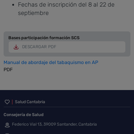
Fechas de inscripción del 8 al 22 de
septiembre
Bases participación formación SCS
DESCARGAR PDF
Manual de abordaje del tabaquismo en AP
PDF
Inicio del pie de página
Salud Cantabria
Consejería de Salud
Federico Vial 13, 39009 Santander, Cantabria